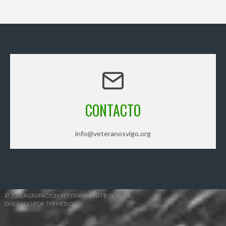
CONTACTO
info@veteranosvigo.org
© 2026 AGRUPACIÓN VETERANOS FÚTBOL VIGO
DISEÑADO POR THEMEBOY