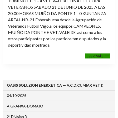
TOMIÑO F.C 1 – 4 VET. VALEIXE FINAL DE COPA
VETERANOS SABADO 21 DE JUNIO DE 2025 A LAS
20:00 HORAS MUIÑO DA PONTE 1 – 0 XUNTANZA
AREAL-NB-21 Enhorabuena desde la Agrupación de
Veteranos Futbol Vigo,a los equipos CAMPEONES,
MUIÑO DA PONTE E VET. VALEIXE, así como a los
otros participantes por los partidos tan disputados y la
deportividad mostrada.
FINALE
LEER MÁS
2024-
2025
OASIS SOLUZION ENERXETICA — A.C.D.CUMIAR VET ()
04/10/2025
A GRANXA-DOMAIO
2ª División B