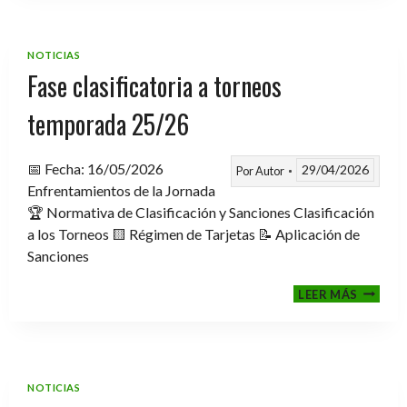
TROFE
TEMPO
2025-
NOTICIAS
2026
Fase clasificatoria a torneos
temporada 25/26
📅 Fecha: 16/05/2026
29/04/2026
Por
Autor
Enfrentamientos de la Jornada
🏆 Normativa de Clasificación y Sanciones Clasificación
a los Torneos 🟨 Régimen de Tarjetas 📝 Aplicación de
Sanciones
FASE
LEER MÁS
CLASIF
A
TORNE
TEMPO
25/26
NOTICIAS