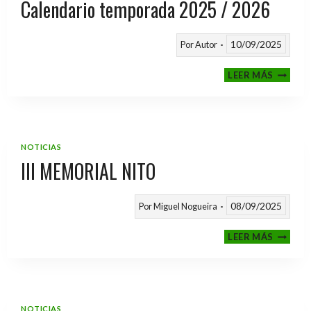
Calendario temporada 2025 / 2026
10/09/2025
Por
Autor
CALEND
LEER MÁS
TEMPO
2025
/
2026
NOTICIAS
III MEMORIAL NITO
08/09/2025
Por
Miguel Nogueira
III
LEER MÁS
MEMOR
NITO
NOTICIAS