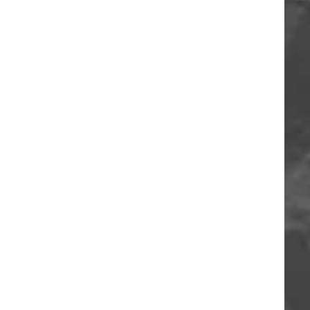
ORIA
A
O
A