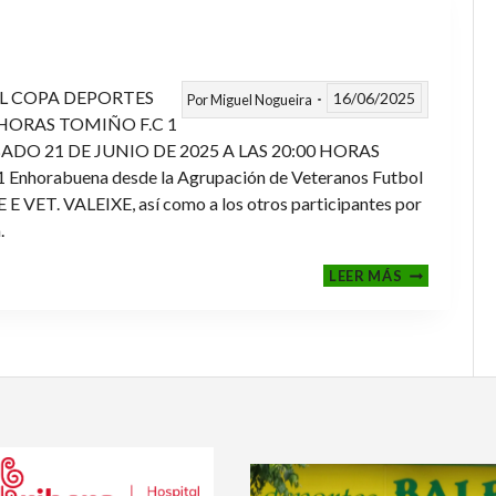
L COPA DEPORTES
16/06/2025
Por
Miguel Nogueira
 HORAS TOMIÑO F.C 1
ADO 21 DE JUNIO DE 2025 A LAS 20:00 HORAS
orabuena desde la Agrupación de Veteranos Futbol
ET. VALEIXE, así como a los otros participantes por
.
FINALES
LEER MÁS
2024-
2025