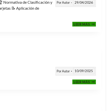
 Normativa de Clasificación y
29/04/2026
Por
Autor
rjetas 📝 Aplicación de
FASE
LEER MÁS
CLASIFICAT
A
TORNEOS
TEMPORAD
25/26
10/09/2025
Por
Autor
CALENDARI
LEER MÁS
TEMPORAD
2025
/
2026