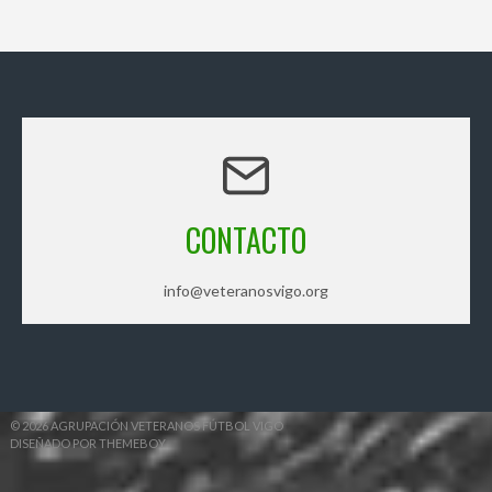
CONTACTO
info@veteranosvigo.org
© 2026 AGRUPACIÓN VETERANOS FÚTBOL VIGO
DISEÑADO POR THEMEBOY