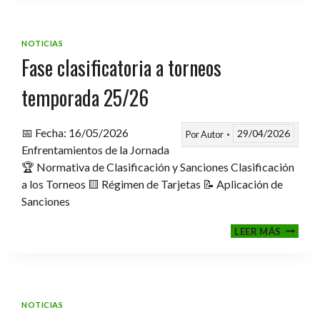
TROFE
TEMPO
2025-
NOTICIAS
2026
Fase clasificatoria a torneos
temporada 25/26
📅 Fecha: 16/05/2026
29/04/2026
Por
Autor
Enfrentamientos de la Jornada
🏆 Normativa de Clasificación y Sanciones Clasificación
a los Torneos 🟨 Régimen de Tarjetas 📝 Aplicación de
Sanciones
FASE
LEER MÁS
CLASIF
A
TORNE
TEMPO
25/26
NOTICIAS