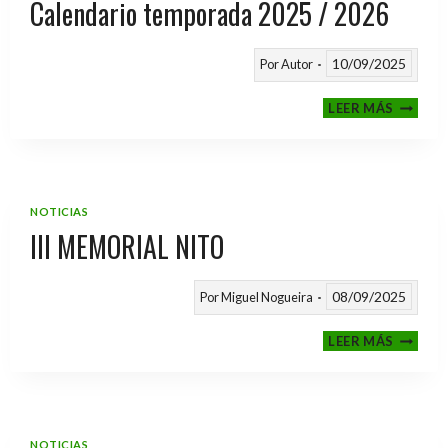
Calendario temporada 2025 / 2026
10/09/2025
Por
Autor
CALEND
LEER MÁS
TEMPO
2025
/
2026
NOTICIAS
III MEMORIAL NITO
08/09/2025
Por
Miguel Nogueira
III
LEER MÁS
MEMOR
NITO
NOTICIAS