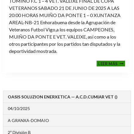
TOMIÑO F.C 1 – 4 VET. VALEIXE FINAL DE COPA
VETERANOS SABADO 21 DE JUNIO DE 2025 A LAS
20:00 HORAS MUIÑO DA PONTE 1 – 0 XUNTANZA
AREAL-NB-21 Enhorabuena desde la Agrupación de
Veteranos Futbol Vigo,a los equipos CAMPEONES,
MUIÑO DA PONTE E VET. VALEIXE, así como a los
otros participantes por los partidos tan disputados y la
deportividad mostrada.
FINALE
LEER MÁS
2024-
2025
OASIS SOLUZION ENERXETICA — A.C.D.CUMIAR VET ()
04/10/2025
A GRANXA-DOMAIO
2ª División B