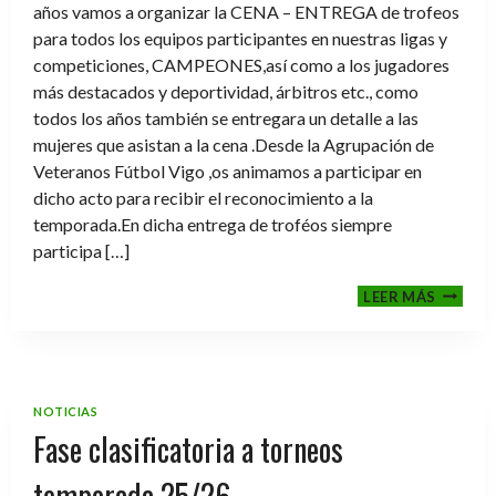
años vamos a organizar la CENA – ENTREGA de trofeos
para todos los equipos participantes en nuestras ligas y
competiciones, CAMPEONES,así como a los jugadores
más destacados y deportividad, árbitros etc., como
todos los años también se entregara un detalle a las
mujeres que asistan a la cena .Desde la Agrupación de
Veteranos Fútbol Vigo ,os animamos a participar en
dicho acto para recibir el reconocimiento a la
temporada.En dicha entrega de troféos siempre
participa […]
CENA-
LEER MÁS
ENTRE
DE
TROFE
TEMPO
2025-
NOTICIAS
2026
Fase clasificatoria a torneos
temporada 25/26