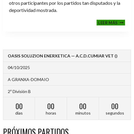
otros participantes por los partidos tan disputados y la
deportividad mostrada.
FINALE
LEER MÁS
2024-
2025
OASIS SOLUZION ENERXETICA — A.C.D.CUMIAR VET ()
04/10/2025
A GRANXA-DOMAIO
2ª División B
00
00
00
00
días
horas
minutos
segundos
PRÓXIMOS PARTIDOS