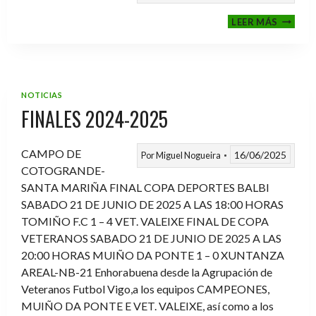
VI
LEER MÁS
MEMOR
ANTON
FERNA
PRADO
NOTICIAS
FINALES 2024-2025
CAMPO DE
16/06/2025
Por
Miguel Nogueira
COTOGRANDE-
SANTA MARIÑA FINAL COPA DEPORTES BALBI
SABADO 21 DE JUNIO DE 2025 A LAS 18:00 HORAS
TOMIÑO F.C 1 – 4 VET. VALEIXE FINAL DE COPA
VETERANOS SABADO 21 DE JUNIO DE 2025 A LAS
20:00 HORAS MUIÑO DA PONTE 1 – 0 XUNTANZA
AREAL-NB-21 Enhorabuena desde la Agrupación de
Veteranos Futbol Vigo,a los equipos CAMPEONES,
MUIÑO DA PONTE E VET. VALEIXE, así como a los