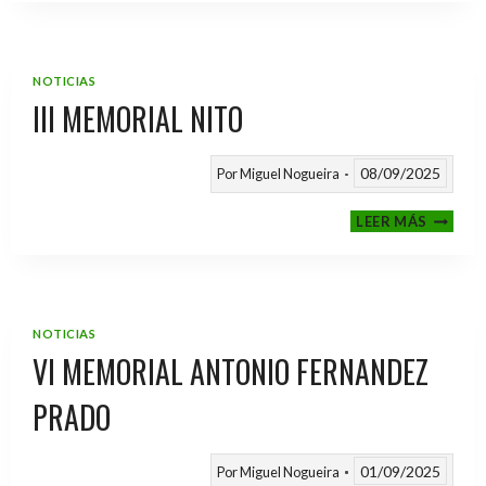
2025
/
2026
NOTICIAS
III MEMORIAL NITO
08/09/2025
Por
Miguel Nogueira
III
LEER MÁS
MEMOR
NITO
NOTICIAS
VI MEMORIAL ANTONIO FERNANDEZ
PRADO
01/09/2025
Por
Miguel Nogueira