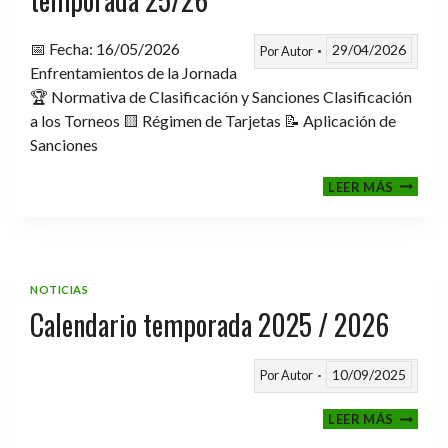
📅 Fecha: 16/05/2026
29/04/2026
Por
Autor
Enfrentamientos de la Jornada
🏆 Normativa de Clasificación y Sanciones Clasificación
a los Torneos 🟨 Régimen de Tarjetas 📝 Aplicación de
Sanciones
FASE
LEER MÁS
CLASIF
A
TORNE
TEMPO
25/26
NOTICIAS
Calendario temporada 2025 / 2026
10/09/2025
Por
Autor
CALEND
LEER MÁS
TEMPO