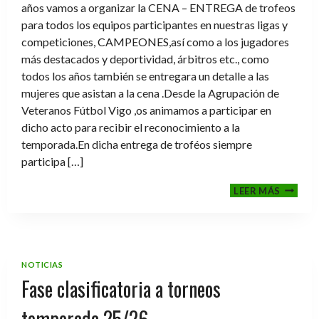
años vamos a organizar la CENA – ENTREGA de trofeos
para todos los equipos participantes en nuestras ligas y
competiciones, CAMPEONES,así como a los jugadores
más destacados y deportividad, árbitros etc., como
todos los años también se entregara un detalle a las
mujeres que asistan a la cena .Desde la Agrupación de
Veteranos Fútbol Vigo ,os animamos a participar en
dicho acto para recibir el reconocimiento a la
temporada.En dicha entrega de troféos siempre
participa […]
CENA-
LEER MÁS
ENTRE
DE
TROFE
TEMPO
2025-
NOTICIAS
2026
Fase clasificatoria a torneos
temporada 25/26