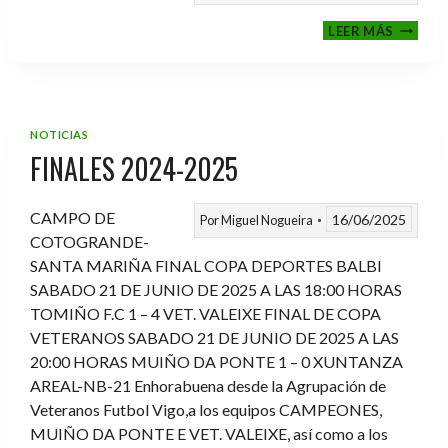
VI
LEER MÁS
MEMOR
ANTON
FERNA
PRADO
NOTICIAS
FINALES 2024-2025
CAMPO DE
16/06/2025
Por
Miguel Nogueira
COTOGRANDE-
SANTA MARIÑA FINAL COPA DEPORTES BALBI
SABADO 21 DE JUNIO DE 2025 A LAS 18:00 HORAS
TOMIÑO F.C 1 – 4 VET. VALEIXE FINAL DE COPA
VETERANOS SABADO 21 DE JUNIO DE 2025 A LAS
20:00 HORAS MUIÑO DA PONTE 1 – 0 XUNTANZA
AREAL-NB-21 Enhorabuena desde la Agrupación de
Veteranos Futbol Vigo,a los equipos CAMPEONES,
MUIÑO DA PONTE E VET. VALEIXE, así como a los