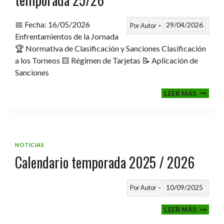
📅 Fecha: 16/05/2026
29/04/2026
Por
Autor
Enfrentamientos de la Jornada
🏆 Normativa de Clasificación y Sanciones Clasificación
a los Torneos 🟨 Régimen de Tarjetas 📝 Aplicación de
Sanciones
FASE
LEER MÁS
CLASIF
A
TORNE
TEMPO
25/26
NOTICIAS
Calendario temporada 2025 / 2026
10/09/2025
Por
Autor
CALEND
LEER MÁS
TEMPO