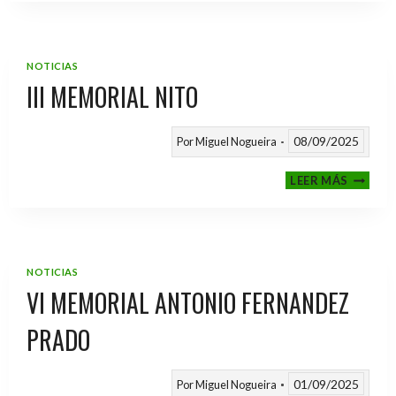
2025
/
2026
NOTICIAS
III MEMORIAL NITO
08/09/2025
Por
Miguel Nogueira
III
LEER MÁS
MEMOR
NITO
NOTICIAS
VI MEMORIAL ANTONIO FERNANDEZ
PRADO
01/09/2025
Por
Miguel Nogueira