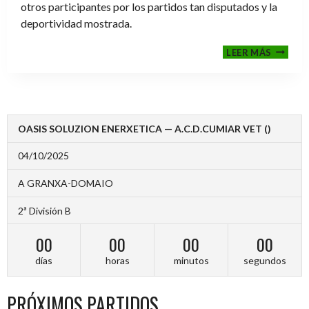
otros participantes por los partidos tan disputados y la
deportividad mostrada.
FINALE
LEER MÁS
2024-
2025
OASIS SOLUZION ENERXETICA — A.C.D.CUMIAR VET ()
04/10/2025
A GRANXA-DOMAIO
2ª División B
00
00
00
00
días
horas
minutos
segundos
PRÓXIMOS PARTIDOS