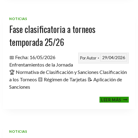
TROFE
TEMPO
2025-
NOTICIAS
2026
Fase clasificatoria a torneos
temporada 25/26
📅 Fecha: 16/05/2026
29/04/2026
Por
Autor
Enfrentamientos de la Jornada
🏆 Normativa de Clasificación y Sanciones Clasificación
a los Torneos 🟨 Régimen de Tarjetas 📝 Aplicación de
Sanciones
FASE
LEER MÁS
CLASIF
A
TORNE
TEMPO
25/26
NOTICIAS