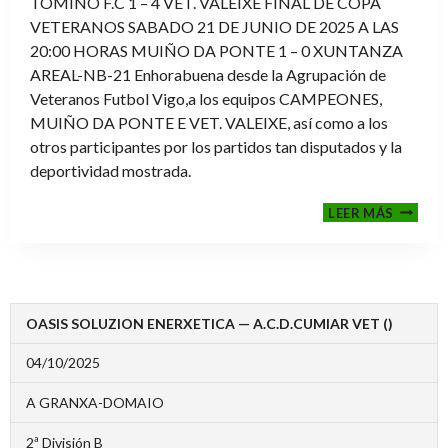
TOMIÑO F.C 1 – 4 VET. VALEIXE FINAL DE COPA
VETERANOS SABADO 21 DE JUNIO DE 2025 A LAS
20:00 HORAS MUIÑO DA PONTE 1 – 0 XUNTANZA
AREAL-NB-21 Enhorabuena desde la Agrupación de
Veteranos Futbol Vigo,a los equipos CAMPEONES,
MUIÑO DA PONTE E VET. VALEIXE, así como a los
otros participantes por los partidos tan disputados y la
deportividad mostrada.
FINALE
LEER MÁS
2024-
2025
OASIS SOLUZION ENERXETICA — A.C.D.CUMIAR VET ()
04/10/2025
A GRANXA-DOMAIO
2ª División B