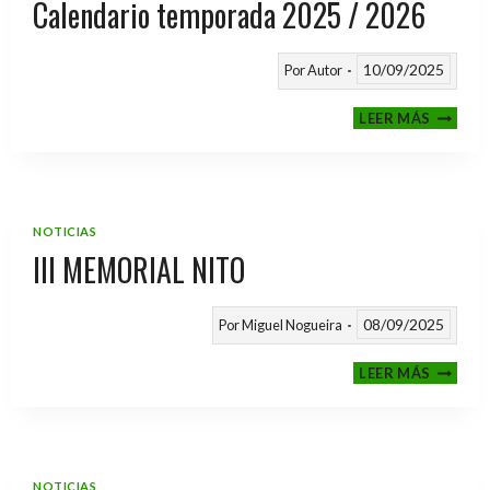
Calendario temporada 2025 / 2026
10/09/2025
Por
Autor
CALEND
LEER MÁS
TEMPO
2025
/
2026
NOTICIAS
III MEMORIAL NITO
08/09/2025
Por
Miguel Nogueira
III
LEER MÁS
MEMOR
NITO
NOTICIAS