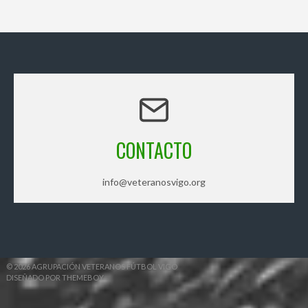
CONTACTO
info@veteranosvigo.org
© 2026 AGRUPACIÓN VETERANOS FÚTBOL VIGO
DISEÑADO POR THEMEBOY