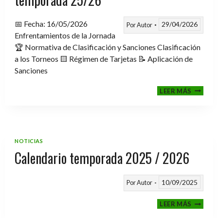
📅 Fecha: 16/05/2026
29/04/2026
Por
Autor
Enfrentamientos de la Jornada
🏆 Normativa de Clasificación y Sanciones Clasificación
a los Torneos 🟨 Régimen de Tarjetas 📝 Aplicación de
Sanciones
FASE
LEER MÁS
CLASIF
A
TORNE
TEMPO
25/26
NOTICIAS
Calendario temporada 2025 / 2026
10/09/2025
Por
Autor
CALEND
LEER MÁS
TEMPO