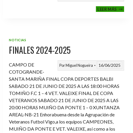
VI
LEER MÁS
MEMOR
ANTON
FERNA
PRADO
NOTICIAS
FINALES 2024-2025
CAMPO DE
16/06/2025
Por
Miguel Nogueira
COTOGRANDE-
SANTA MARIÑA FINAL COPA DEPORTES BALBI
SABADO 21 DE JUNIO DE 2025 A LAS 18:00 HORAS
TOMIÑO F.C 1 – 4 VET. VALEIXE FINAL DE COPA
VETERANOS SABADO 21 DE JUNIO DE 2025 A LAS
20:00 HORAS MUIÑO DA PONTE 1 – 0 XUNTANZA
AREAL-NB-21 Enhorabuena desde la Agrupación de
Veteranos Futbol Vigo,a los equipos CAMPEONES,
MUIÑO DA PONTE E VET. VALEIXE, así como a los