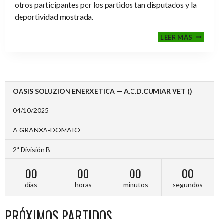
otros participantes por los partidos tan disputados y la
deportividad mostrada.
FINALE
LEER MÁS
2024-
2025
OASIS SOLUZION ENERXETICA — A.C.D.CUMIAR VET ()
04/10/2025
A GRANXA-DOMAIO
2ª División B
00
00
00
00
días
horas
minutos
segundos
PRÓXIMOS PARTIDOS