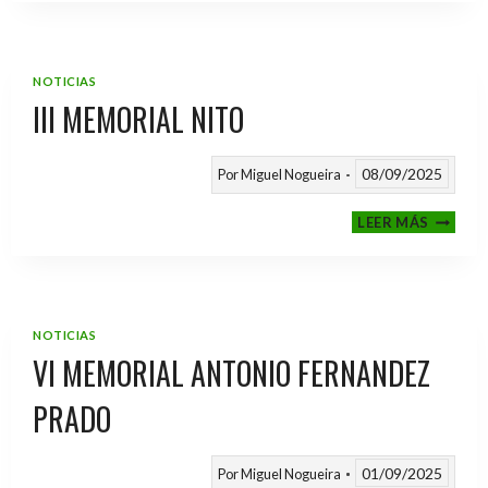
2025
/
2026
NOTICIAS
III MEMORIAL NITO
08/09/2025
Por
Miguel Nogueira
III
LEER MÁS
MEMOR
NITO
NOTICIAS
VI MEMORIAL ANTONIO FERNANDEZ
PRADO
01/09/2025
Por
Miguel Nogueira