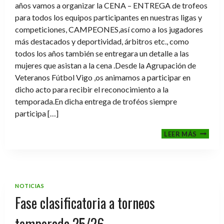
años vamos a organizar la CENA – ENTREGA de trofeos
para todos los equipos participantes en nuestras ligas y
competiciones, CAMPEONES,así como a los jugadores
más destacados y deportividad, árbitros etc., como
todos los años también se entregara un detalle a las
mujeres que asistan a la cena .Desde la Agrupación de
Veteranos Fútbol Vigo ,os animamos a participar en
dicho acto para recibir el reconocimiento a la
temporada.En dicha entrega de troféos siempre
participa […]
CENA-
LEER MÁS
ENTRE
DE
TROFE
TEMPO
2025-
NOTICIAS
2026
Fase clasificatoria a torneos
temporada 25/26