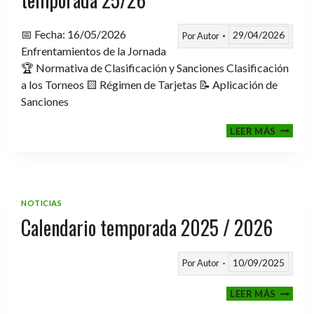
📅 Fecha: 16/05/2026
29/04/2026
Por
Autor
Enfrentamientos de la Jornada
🏆 Normativa de Clasificación y Sanciones Clasificación
a los Torneos 🟨 Régimen de Tarjetas 📝 Aplicación de
Sanciones
FASE
LEER MÁS
CLASIF
A
TORNE
TEMPO
25/26
NOTICIAS
Calendario temporada 2025 / 2026
10/09/2025
Por
Autor
CALEND
LEER MÁS
TEMPO