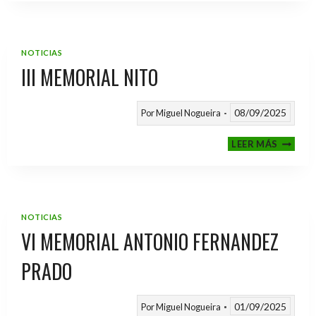
2025
/
2026
NOTICIAS
III MEMORIAL NITO
08/09/2025
Por
Miguel Nogueira
III
LEER MÁS
MEMOR
NITO
NOTICIAS
VI MEMORIAL ANTONIO FERNANDEZ
PRADO
01/09/2025
Por
Miguel Nogueira