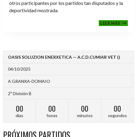
otros participantes por los partidos tan disputados y la
deportividad mostrada.
FINALE
LEER MÁS
2024-
2025
OASIS SOLUZION ENERXETICA — A.C.D.CUMIAR VET ()
04/10/2025
A GRANXA-DOMAIO
2ª División B
00
00
00
00
días
horas
minutos
segundos
PRÓXIMOS PARTIDOS