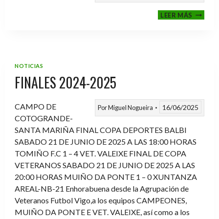
VI
LEER MÁS
MEMOR
ANTON
FERNA
PRADO
NOTICIAS
FINALES 2024-2025
CAMPO DE
16/06/2025
Por
Miguel Nogueira
COTOGRANDE-
SANTA MARIÑA FINAL COPA DEPORTES BALBI
SABADO 21 DE JUNIO DE 2025 A LAS 18:00 HORAS
TOMIÑO F.C 1 – 4 VET. VALEIXE FINAL DE COPA
VETERANOS SABADO 21 DE JUNIO DE 2025 A LAS
20:00 HORAS MUIÑO DA PONTE 1 – 0 XUNTANZA
AREAL-NB-21 Enhorabuena desde la Agrupación de
Veteranos Futbol Vigo,a los equipos CAMPEONES,
MUIÑO DA PONTE E VET. VALEIXE, así como a los