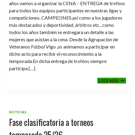
años vamos a organizar la CENA – ENTREGA de trofeos
para todos los equipos participantes en nuestras ligas y
competiciones, CAMPEONES,así como a los jugadores
más destacados y deportividad, árbitros etc., como
todos los años también se entregara un detalle a las
mujeres que asistan a la cena .Desde la Agrupación de
Veteranos Fútbol Vigo ,os animamos a participar en
dicho acto para recibir el reconocimiento a la
temporada.En dicha entrega de troféos siempre
participa […]
CENA-
LEER MÁS
ENTRE
DE
TROFE
TEMPO
2025-
NOTICIAS
2026
Fase clasificatoria a torneos
temporada 25/26