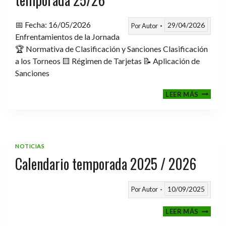
📅 Fecha: 16/05/2026
29/04/2026
Por
Autor
Enfrentamientos de la Jornada
🏆 Normativa de Clasificación y Sanciones Clasificación
a los Torneos 🟨 Régimen de Tarjetas 📝 Aplicación de
Sanciones
FASE
LEER MÁS
CLASIF
A
TORNE
TEMPO
25/26
NOTICIAS
Calendario temporada 2025 / 2026
10/09/2025
Por
Autor
CALEND
LEER MÁS
TEMPO