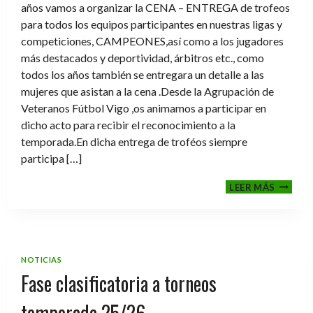
años vamos a organizar la CENA – ENTREGA de trofeos
para todos los equipos participantes en nuestras ligas y
competiciones, CAMPEONES,así como a los jugadores
más destacados y deportividad, árbitros etc., como
todos los años también se entregara un detalle a las
mujeres que asistan a la cena .Desde la Agrupación de
Veteranos Fútbol Vigo ,os animamos a participar en
dicho acto para recibir el reconocimiento a la
temporada.En dicha entrega de troféos siempre
participa […]
CENA-
LEER MÁS
ENTRE
DE
TROFE
TEMPO
2025-
NOTICIAS
2026
Fase clasificatoria a torneos
temporada 25/26