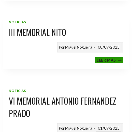
2025
/
2026
NOTICIAS
III MEMORIAL NITO
08/09/2025
Por
Miguel Nogueira
III
LEER MÁS
MEMOR
NITO
NOTICIAS
VI MEMORIAL ANTONIO FERNANDEZ
PRADO
01/09/2025
Por
Miguel Nogueira