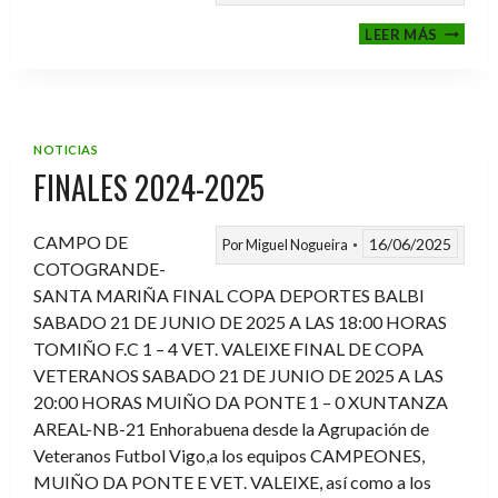
VI
LEER MÁS
MEMOR
ANTON
FERNA
PRADO
NOTICIAS
FINALES 2024-2025
CAMPO DE
16/06/2025
Por
Miguel Nogueira
COTOGRANDE-
SANTA MARIÑA FINAL COPA DEPORTES BALBI
SABADO 21 DE JUNIO DE 2025 A LAS 18:00 HORAS
TOMIÑO F.C 1 – 4 VET. VALEIXE FINAL DE COPA
VETERANOS SABADO 21 DE JUNIO DE 2025 A LAS
20:00 HORAS MUIÑO DA PONTE 1 – 0 XUNTANZA
AREAL-NB-21 Enhorabuena desde la Agrupación de
Veteranos Futbol Vigo,a los equipos CAMPEONES,
MUIÑO DA PONTE E VET. VALEIXE, así como a los