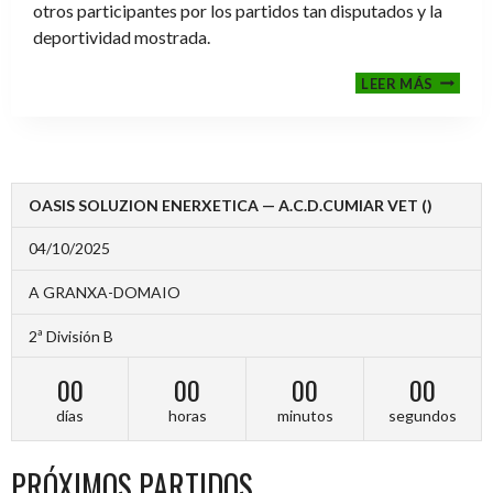
otros participantes por los partidos tan disputados y la
deportividad mostrada.
FINALE
LEER MÁS
2024-
2025
OASIS SOLUZION ENERXETICA — A.C.D.CUMIAR VET ()
04/10/2025
A GRANXA-DOMAIO
2ª División B
00
00
00
00
días
horas
minutos
segundos
PRÓXIMOS PARTIDOS