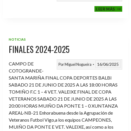
VI
LEER MÁS
MEMOR
ANTON
FERNA
PRADO
NOTICIAS
FINALES 2024-2025
CAMPO DE
16/06/2025
Por
Miguel Nogueira
COTOGRANDE-
SANTA MARIÑA FINAL COPA DEPORTES BALBI
SABADO 21 DE JUNIO DE 2025 A LAS 18:00 HORAS
TOMIÑO F.C 1 – 4 VET. VALEIXE FINAL DE COPA
VETERANOS SABADO 21 DE JUNIO DE 2025 A LAS
20:00 HORAS MUIÑO DA PONTE 1 – 0 XUNTANZA
AREAL-NB-21 Enhorabuena desde la Agrupación de
Veteranos Futbol Vigo,a los equipos CAMPEONES,
MUIÑO DA PONTE E VET. VALEIXE, así como a los