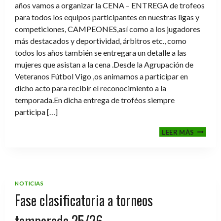
años vamos a organizar la CENA – ENTREGA de trofeos
para todos los equipos participantes en nuestras ligas y
competiciones, CAMPEONES,así como a los jugadores
más destacados y deportividad, árbitros etc., como
todos los años también se entregara un detalle a las
mujeres que asistan a la cena .Desde la Agrupación de
Veteranos Fútbol Vigo ,os animamos a participar en
dicho acto para recibir el reconocimiento a la
temporada.En dicha entrega de troféos siempre
participa […]
CENA-
LEER MÁS
ENTRE
DE
TROFE
TEMPO
2025-
NOTICIAS
2026
Fase clasificatoria a torneos
temporada 25/26