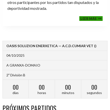
otros participantes por los partidos tan disputados y la
deportividad mostrada.
FINALE
LEER MÁS
2024-
2025
OASIS SOLUZION ENERXETICA — A.C.D.CUMIAR VET ()
04/10/2025
A GRANXA-DOMAIO
2ª División B
00
00
00
00
días
horas
minutos
segundos
PRÓXIMOS PARTIDOS