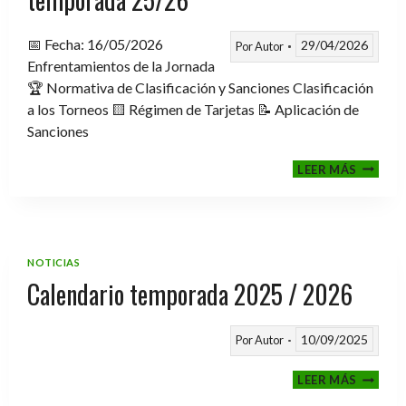
📅 Fecha: 16/05/2026
29/04/2026
Por
Autor
Enfrentamientos de la Jornada
🏆 Normativa de Clasificación y Sanciones Clasificación
a los Torneos 🟨 Régimen de Tarjetas 📝 Aplicación de
Sanciones
FASE
LEER MÁS
CLASIF
A
TORNE
TEMPO
25/26
NOTICIAS
Calendario temporada 2025 / 2026
10/09/2025
Por
Autor
CALEND
LEER MÁS
TEMPO