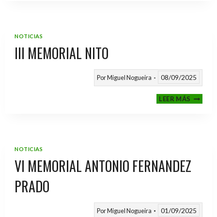
2025
/
2026
NOTICIAS
III MEMORIAL NITO
08/09/2025
Por
Miguel Nogueira
III
LEER MÁS
MEMOR
NITO
NOTICIAS
VI MEMORIAL ANTONIO FERNANDEZ
PRADO
01/09/2025
Por
Miguel Nogueira