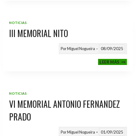
2025
/
2026
NOTICIAS
III MEMORIAL NITO
08/09/2025
Por
Miguel Nogueira
III
LEER MÁS
MEMOR
NITO
NOTICIAS
VI MEMORIAL ANTONIO FERNANDEZ
PRADO
01/09/2025
Por
Miguel Nogueira