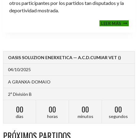
otros participantes por los partidos tan disputados y la
deportividad mostrada.
FINALE
LEER MÁS
2024-
2025
OASIS SOLUZION ENERXETICA — A.C.D.CUMIAR VET ()
04/10/2025
A GRANXA-DOMAIO
2ª División B
00
00
00
00
días
horas
minutos
segundos
PRÓXIMOS PARTIDOS