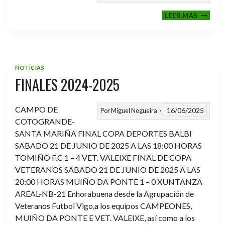
VI
LEER MÁS
MEMOR
ANTON
FERNA
PRADO
NOTICIAS
FINALES 2024-2025
CAMPO DE
16/06/2025
Por
Miguel Nogueira
COTOGRANDE-
SANTA MARIÑA FINAL COPA DEPORTES BALBI
SABADO 21 DE JUNIO DE 2025 A LAS 18:00 HORAS
TOMIÑO F.C 1 – 4 VET. VALEIXE FINAL DE COPA
VETERANOS SABADO 21 DE JUNIO DE 2025 A LAS
20:00 HORAS MUIÑO DA PONTE 1 – 0 XUNTANZA
AREAL-NB-21 Enhorabuena desde la Agrupación de
Veteranos Futbol Vigo,a los equipos CAMPEONES,
MUIÑO DA PONTE E VET. VALEIXE, así como a los