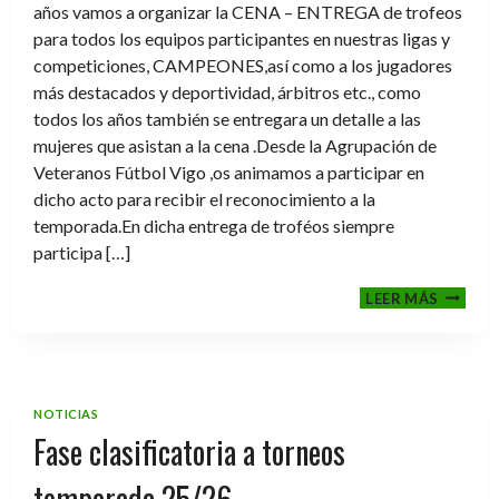
años vamos a organizar la CENA – ENTREGA de trofeos
para todos los equipos participantes en nuestras ligas y
competiciones, CAMPEONES,así como a los jugadores
más destacados y deportividad, árbitros etc., como
todos los años también se entregara un detalle a las
mujeres que asistan a la cena .Desde la Agrupación de
Veteranos Fútbol Vigo ,os animamos a participar en
dicho acto para recibir el reconocimiento a la
temporada.En dicha entrega de troféos siempre
participa […]
CENA-
LEER MÁS
ENTRE
DE
TROFE
TEMPO
2025-
NOTICIAS
2026
Fase clasificatoria a torneos
temporada 25/26