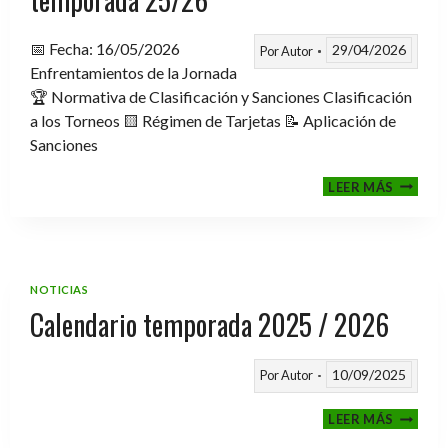
📅 Fecha: 16/05/2026
29/04/2026
Por
Autor
Enfrentamientos de la Jornada
🏆 Normativa de Clasificación y Sanciones Clasificación
a los Torneos 🟨 Régimen de Tarjetas 📝 Aplicación de
Sanciones
FASE
LEER MÁS
CLASIF
A
TORNE
TEMPO
25/26
NOTICIAS
Calendario temporada 2025 / 2026
10/09/2025
Por
Autor
CALEND
LEER MÁS
TEMPO