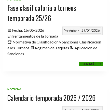
2026
Fase clasificatoria a torneos
temporada 25/26
📅 Fecha: 16/05/2026
29/04/2026
Por
Autor
Enfrentamientos de la Jornada
🏆 Normativa de Clasificación y Sanciones Clasificación
a los Torneos 🟨 Régimen de Tarjetas 📝 Aplicación de
Sanciones
FASE
LEER MÁS
CLASIF
A
TORNE
TEMPO
25/26
NOTICIAS
Calendario temporada 2025 / 2026