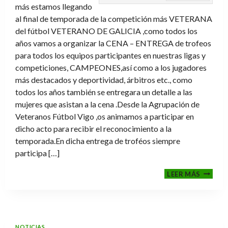
más estamos llegando
al final de temporada de la competición más VETERANA
del fútbol VETERANO DE GALICIA ,como todos los
años vamos a organizar la CENA – ENTREGA de trofeos
para todos los equipos participantes en nuestras ligas y
competiciones, CAMPEONES,así como a los jugadores
más destacados y deportividad, árbitros etc., como
todos los años también se entregara un detalle a las
mujeres que asistan a la cena .Desde la Agrupación de
Veteranos Fútbol Vigo ,os animamos a participar en
dicho acto para recibir el reconocimiento a la
temporada.En dicha entrega de troféos siempre
participa […]
CENA-
LEER MÁS
ENTRE
DE
TROFE
TEMPO
2025-
NOTICIAS