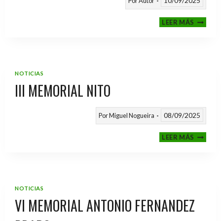
10/09/2025
Por
Autor
CALEND
LEER MÁS
TEMPO
2025
/
2026
NOTICIAS
III MEMORIAL NITO
08/09/2025
Por
Miguel Nogueira
III
LEER MÁS
MEMOR
NITO
NOTICIAS
VI MEMORIAL ANTONIO FERNANDEZ