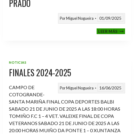
PRADO
01/09/2025
Por
Miguel Nogueira
VI
LEER MÁS
MEMOR
ANTON
FERNA
PRADO
NOTICIAS
FINALES 2024-2025
CAMPO DE
16/06/2025
Por
Miguel Nogueira
COTOGRANDE-
SANTA MARIÑA FINAL COPA DEPORTES BALBI
SABADO 21 DE JUNIO DE 2025 A LAS 18:00 HORAS
TOMIÑO F.C 1 – 4 VET. VALEIXE FINAL DE COPA
VETERANOS SABADO 21 DE JUNIO DE 2025 A LAS
20:00 HORAS MUIÑO DA PONTE 1 – 0 XUNTANZA