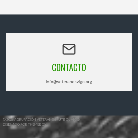
CONTACTO
info@veteranosvigo.org
© 2026 AGRUPACIÓN VETERANOS FÚTBOL VIGO
DISEÑADO POR THEMEBOY