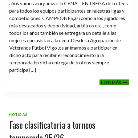
años vamos a organizar la CENA – ENTREGA de trofeos
para todos los equipos participantes en nuestras ligas y
competiciones, CAMPEONES,así como a los jugadores
más destacados y deportividad, árbitros etc., como
todos los años también se entregara un detalle a las
mujeres que asistan a la cena .Desde la Agrupación de
Veteranos Fútbol Vigo ,os animamos a participar en
dicho acto para recibir el reconocimiento a la
temporada.En dicha entrega de troféos siempre
participa […]
CENA-
LEER MÁS
ENTRE
DE
TROFE
TEMPO
2025-
NOTICIAS
2026
Fase clasificatoria a torneos
temporada 25/26