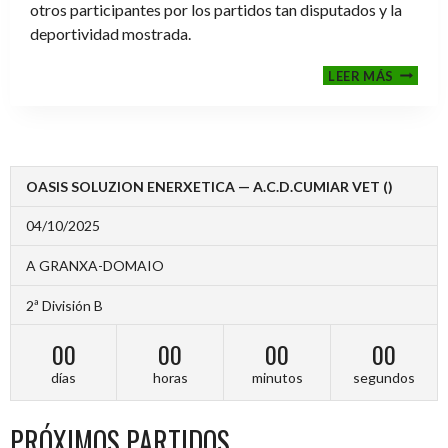
otros participantes por los partidos tan disputados y la
deportividad mostrada.
FINALE
LEER MÁS
2024-
2025
OASIS SOLUZION ENERXETICA — A.C.D.CUMIAR VET ()
04/10/2025
A GRANXA-DOMAIO
2ª División B
00
00
00
00
días
horas
minutos
segundos
PRÓXIMOS PARTIDOS