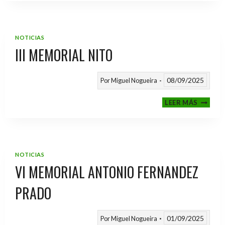
2025
/
2026
NOTICIAS
III MEMORIAL NITO
08/09/2025
Por
Miguel Nogueira
III
LEER MÁS
MEMOR
NITO
NOTICIAS
VI MEMORIAL ANTONIO FERNANDEZ
PRADO
01/09/2025
Por
Miguel Nogueira