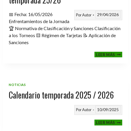
📅 Fecha: 16/05/2026
29/04/2026
Por
Autor
Enfrentamientos de la Jornada
🏆 Normativa de Clasificación y Sanciones Clasificación
a los Torneos 🟨 Régimen de Tarjetas 📝 Aplicación de
Sanciones
FASE
LEER MÁS
CLASIF
A
TORNE
TEMPO
25/26
NOTICIAS
Calendario temporada 2025 / 2026
10/09/2025
Por
Autor
CALEND
LEER MÁS
TEMPO