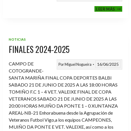
VI
LEER MÁS
MEMOR
ANTON
FERNA
PRADO
NOTICIAS
FINALES 2024-2025
CAMPO DE
16/06/2025
Por
Miguel Nogueira
COTOGRANDE-
SANTA MARIÑA FINAL COPA DEPORTES BALBI
SABADO 21 DE JUNIO DE 2025 A LAS 18:00 HORAS
TOMIÑO F.C 1 – 4 VET. VALEIXE FINAL DE COPA
VETERANOS SABADO 21 DE JUNIO DE 2025 A LAS
20:00 HORAS MUIÑO DA PONTE 1 – 0 XUNTANZA
AREAL-NB-21 Enhorabuena desde la Agrupación de
Veteranos Futbol Vigo,a los equipos CAMPEONES,
MUIÑO DA PONTE E VET. VALEIXE, así como a los