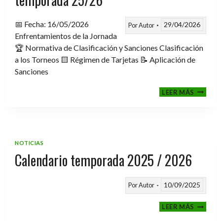
📅 Fecha: 16/05/2026
29/04/2026
Por
Autor
Enfrentamientos de la Jornada
🏆 Normativa de Clasificación y Sanciones Clasificación
a los Torneos 🟨 Régimen de Tarjetas 📝 Aplicación de
Sanciones
FASE
LEER MÁS
CLASIF
A
TORNE
TEMPO
25/26
NOTICIAS
Calendario temporada 2025 / 2026
10/09/2025
Por
Autor
CALEND
LEER MÁS
TEMPO