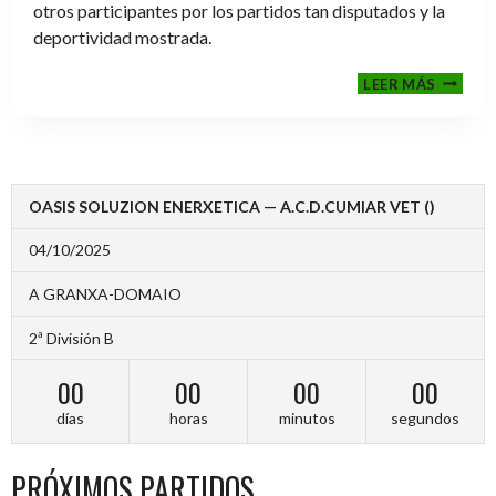
otros participantes por los partidos tan disputados y la
deportividad mostrada.
FINALE
LEER MÁS
2024-
2025
OASIS SOLUZION ENERXETICA — A.C.D.CUMIAR VET ()
04/10/2025
A GRANXA-DOMAIO
2ª División B
00
00
00
00
días
horas
minutos
segundos
PRÓXIMOS PARTIDOS