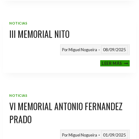
2025
/
2026
NOTICIAS
III MEMORIAL NITO
08/09/2025
Por
Miguel Nogueira
III
LEER MÁS
MEMOR
NITO
NOTICIAS
VI MEMORIAL ANTONIO FERNANDEZ
PRADO
01/09/2025
Por
Miguel Nogueira