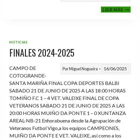
VI
LEER MÁS
MEMOR
ANTON
FERNA
PRADO
NOTICIAS
FINALES 2024-2025
CAMPO DE
16/06/2025
Por
Miguel Nogueira
COTOGRANDE-
SANTA MARIÑA FINAL COPA DEPORTES BALBI
SABADO 21 DE JUNIO DE 2025 A LAS 18:00 HORAS
TOMIÑO F.C 1 – 4 VET. VALEIXE FINAL DE COPA
VETERANOS SABADO 21 DE JUNIO DE 2025 A LAS
20:00 HORAS MUIÑO DA PONTE 1 – 0 XUNTANZA
AREAL-NB-21 Enhorabuena desde la Agrupación de
Veteranos Futbol Vigo,a los equipos CAMPEONES,
MUIÑO DA PONTE E VET. VALEIXE, así como a los