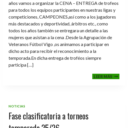
años vamos a organizar la CENA – ENTREGA de trofeos
para todos los equipos participantes en nuestras ligas y
competiciones, CAMPEONES,así como a los jugadores
más destacados y deportividad, árbitros etc., como
todos los años también se entregara un detalle a las
mujeres que asistan a la cena .Desde la Agrupación de
Veteranos Fútbol Vigo ,os animamos a participar en
dicho acto para recibir el reconocimiento a la
temporada.En dicha entrega de troféos siempre
participa […]
CENA-
LEER MÁS
ENTRE
DE
TROFE
TEMPO
2025-
NOTICIAS
2026
Fase clasificatoria a torneos
temporada 25/26