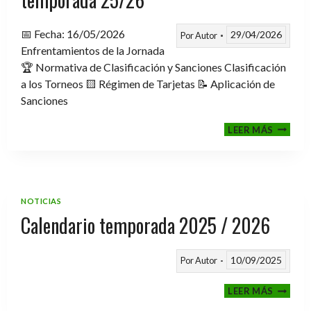
📅 Fecha: 16/05/2026
29/04/2026
Por
Autor
Enfrentamientos de la Jornada
🏆 Normativa de Clasificación y Sanciones Clasificación
a los Torneos 🟨 Régimen de Tarjetas 📝 Aplicación de
Sanciones
FASE
LEER MÁS
CLASIF
A
TORNE
TEMPO
25/26
NOTICIAS
Calendario temporada 2025 / 2026
10/09/2025
Por
Autor
CALEND
LEER MÁS
TEMPO