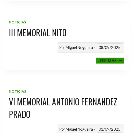
2025
/
2026
NOTICIAS
III MEMORIAL NITO
08/09/2025
Por
Miguel Nogueira
III
LEER MÁS
MEMOR
NITO
NOTICIAS
VI MEMORIAL ANTONIO FERNANDEZ
PRADO
01/09/2025
Por
Miguel Nogueira