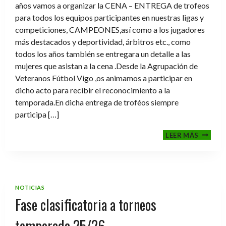
años vamos a organizar la CENA – ENTREGA de trofeos
para todos los equipos participantes en nuestras ligas y
competiciones, CAMPEONES,así como a los jugadores
más destacados y deportividad, árbitros etc., como
todos los años también se entregara un detalle a las
mujeres que asistan a la cena .Desde la Agrupación de
Veteranos Fútbol Vigo ,os animamos a participar en
dicho acto para recibir el reconocimiento a la
temporada.En dicha entrega de troféos siempre
participa […]
CENA-
LEER MÁS
ENTRE
DE
TROFE
TEMPO
2025-
NOTICIAS
2026
Fase clasificatoria a torneos
temporada 25/26