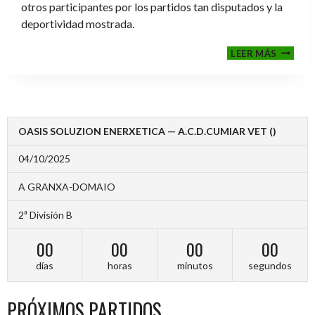
otros participantes por los partidos tan disputados y la
deportividad mostrada.
FINALE
LEER MÁS
2024-
2025
OASIS SOLUZION ENERXETICA — A.C.D.CUMIAR VET ()
04/10/2025
A GRANXA-DOMAIO
2ª División B
00
00
00
00
días
horas
minutos
segundos
PRÓXIMOS PARTIDOS