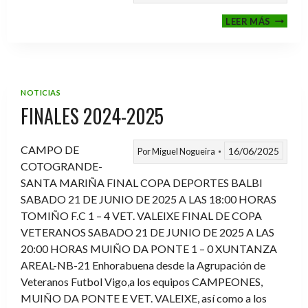
VI
LEER MÁS
MEMOR
ANTON
FERNA
PRADO
NOTICIAS
FINALES 2024-2025
CAMPO DE
16/06/2025
Por
Miguel Nogueira
COTOGRANDE-
SANTA MARIÑA FINAL COPA DEPORTES BALBI
SABADO 21 DE JUNIO DE 2025 A LAS 18:00 HORAS
TOMIÑO F.C 1 – 4 VET. VALEIXE FINAL DE COPA
VETERANOS SABADO 21 DE JUNIO DE 2025 A LAS
20:00 HORAS MUIÑO DA PONTE 1 – 0 XUNTANZA
AREAL-NB-21 Enhorabuena desde la Agrupación de
Veteranos Futbol Vigo,a los equipos CAMPEONES,
MUIÑO DA PONTE E VET. VALEIXE, así como a los