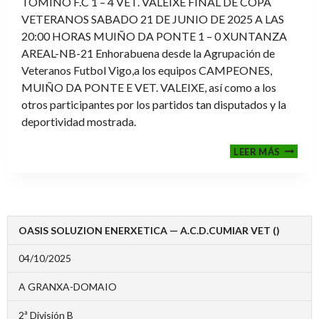
TOMIÑO F.C 1 – 4 VET. VALEIXE FINAL DE COPA
VETERANOS SABADO 21 DE JUNIO DE 2025 A LAS
20:00 HORAS MUIÑO DA PONTE 1 – 0 XUNTANZA
AREAL-NB-21 Enhorabuena desde la Agrupación de
Veteranos Futbol Vigo,a los equipos CAMPEONES,
MUIÑO DA PONTE E VET. VALEIXE, así como a los
otros participantes por los partidos tan disputados y la
deportividad mostrada.
FINALE
LEER MÁS
2024-
2025
OASIS SOLUZION ENERXETICA — A.C.D.CUMIAR VET ()
04/10/2025
A GRANXA-DOMAIO
2ª División B