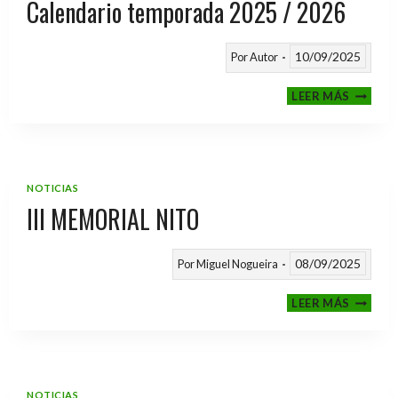
Calendario temporada 2025 / 2026
10/09/2025
Por
Autor
CALEND
LEER MÁS
TEMPO
2025
/
2026
NOTICIAS
III MEMORIAL NITO
08/09/2025
Por
Miguel Nogueira
III
LEER MÁS
MEMOR
NITO
NOTICIAS