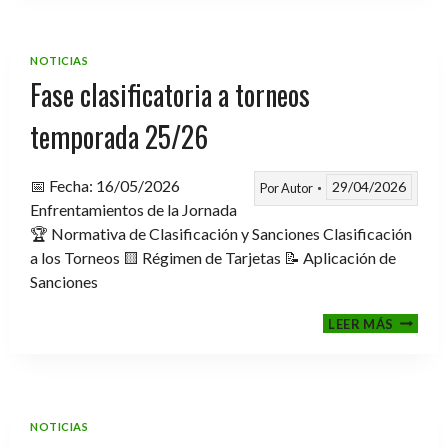
TROFE
TEMPO
2025-
NOTICIAS
2026
Fase clasificatoria a torneos
temporada 25/26
📅 Fecha: 16/05/2026
29/04/2026
Por
Autor
Enfrentamientos de la Jornada
🏆 Normativa de Clasificación y Sanciones Clasificación
a los Torneos 🟨 Régimen de Tarjetas 📝 Aplicación de
Sanciones
FASE
LEER MÁS
CLASIF
A
TORNE
TEMPO
25/26
NOTICIAS