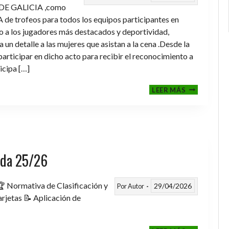
DE GALICIA ,como
de trofeos para todos los equipos participantes en
a los jugadores más destacados y deportividad,
un detalle a las mujeres que asistan a la cena .Desde la
rticipar en dicho acto para recibir el reconocimiento a
icipa […]
CENA-
LEER MÁS
ENTREGA
DE
TROFEOS
TEMPORAD
2025-
2026
rada 25/26
 Normativa de Clasificación y
29/04/2026
Por
Autor
rjetas 📝 Aplicación de
FASE