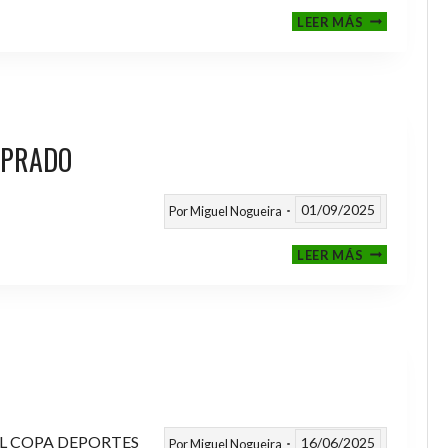
III
LEER MÁS
MEMORIAL
NITO
 PRADO
01/09/2025
Por
Miguel Nogueira
VI
LEER MÁS
MEMORIAL
ANTONIO
FERNANDEZ
PRADO
L COPA DEPORTES
16/06/2025
Por
Miguel Nogueira