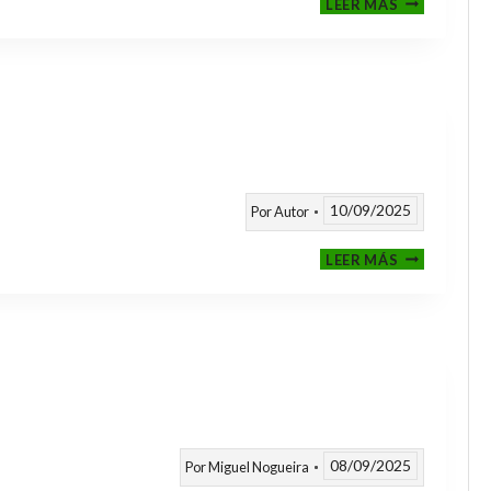
LEER MÁS
CLASIFICAT
A
TORNEOS
TEMPORAD
25/26
10/09/2025
Por
Autor
CALENDARI
LEER MÁS
TEMPORAD
2025
/
2026
08/09/2025
Por
Miguel Nogueira