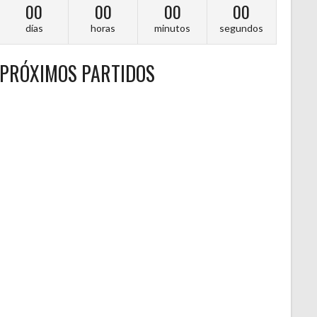
00
00
00
00
días
horas
minutos
segundos
PRÓXIMOS PARTIDOS
A