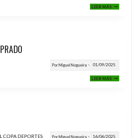
III
LEER MÁS
MEMORIAL
NITO
 PRADO
01/09/2025
Por
Miguel Nogueira
VI
LEER MÁS
MEMORIAL
ANTONIO
FERNANDEZ
PRADO
L COPA DEPORTES
16/06/2025
Por
Miguel Nogueira