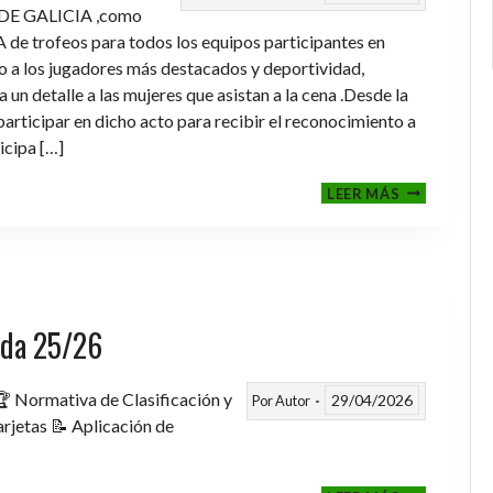
DE GALICIA ,como
de trofeos para todos los equipos participantes en
a los jugadores más destacados y deportividad,
un detalle a las mujeres que asistan a la cena .Desde la
rticipar en dicho acto para recibir el reconocimiento a
icipa […]
CENA-
LEER MÁS
ENTREGA
DE
TROFEOS
TEMPORAD
2025-
2026
rada 25/26
 Normativa de Clasificación y
29/04/2026
Por
Autor
rjetas 📝 Aplicación de
FASE