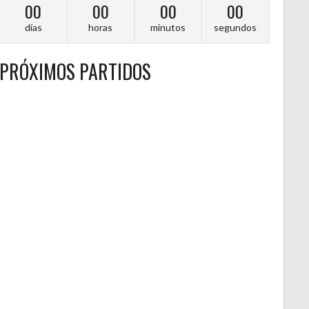
00
00
00
00
días
horas
minutos
segundos
PRÓXIMOS PARTIDOS
A