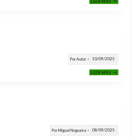
LEER MÁS
CLASIFICAT
A
TORNEOS
TEMPORAD
25/26
10/09/2025
Por
Autor
CALENDARI
LEER MÁS
TEMPORAD
2025
/
2026
08/09/2025
Por
Miguel Nogueira