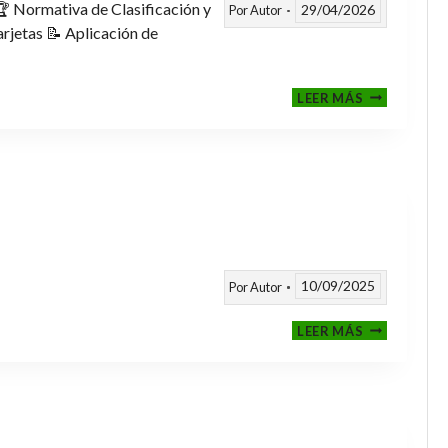
 Normativa de Clasificación y
29/04/2026
Por
Autor
rjetas 📝 Aplicación de
FASE
LEER MÁS
CLASIFICAT
A
TORNEOS
TEMPORAD
25/26
10/09/2025
Por
Autor
CALENDARI
LEER MÁS
TEMPORAD
2025
/
2026