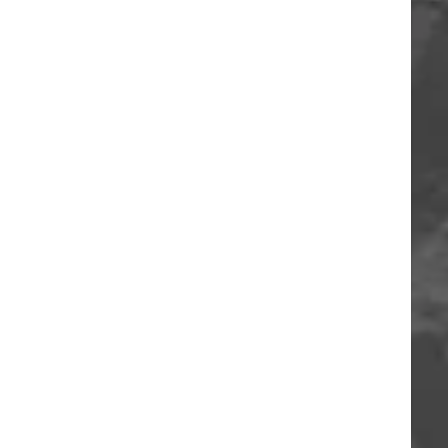
ORIA
A
O
A