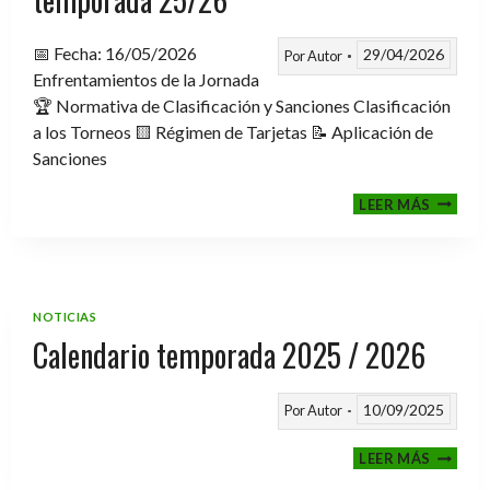
📅 Fecha: 16/05/2026
29/04/2026
Por
Autor
Enfrentamientos de la Jornada
🏆 Normativa de Clasificación y Sanciones Clasificación
a los Torneos 🟨 Régimen de Tarjetas 📝 Aplicación de
Sanciones
FASE
LEER MÁS
CLASIF
A
TORNE
TEMPO
25/26
NOTICIAS
Calendario temporada 2025 / 2026
10/09/2025
Por
Autor
CALEND
LEER MÁS
TEMPO