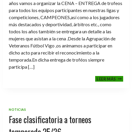
años vamos a organizar la CENA – ENTREGA de trofeos
para todos los equipos participantes en nuestras ligas y
competiciones, CAMPEONES,así como a los jugadores
más destacados y deportividad, árbitros etc., como
todos los años también se entregara un detalle a las
mujeres que asistan a la cena .Desde la Agrupación de
Veteranos Fútbol Vigo ,os animamos a participar en
dicho acto para recibir el reconocimiento a la
temporada.En dicha entrega de troféos siempre
participa […]
CENA-
LEER MÁS
ENTRE
DE
TROFE
TEMPO
2025-
NOTICIAS
2026
Fase clasificatoria a torneos
temporada 25/26