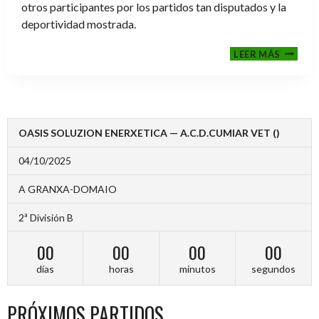
otros participantes por los partidos tan disputados y la
deportividad mostrada.
FINALE
LEER MÁS
2024-
2025
OASIS SOLUZION ENERXETICA — A.C.D.CUMIAR VET ()
04/10/2025
A GRANXA-DOMAIO
2ª División B
00
00
00
00
días
horas
minutos
segundos
PRÓXIMOS PARTIDOS