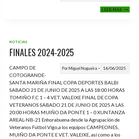
VI
LEER MÁS
MEMOR
ANTON
FERNA
PRADO
NOTICIAS
FINALES 2024-2025
CAMPO DE
16/06/2025
Por
Miguel Nogueira
COTOGRANDE-
SANTA MARIÑA FINAL COPA DEPORTES BALBI
SABADO 21 DE JUNIO DE 2025 A LAS 18:00 HORAS
TOMIÑO F.C 1 – 4 VET. VALEIXE FINAL DE COPA
VETERANOS SABADO 21 DE JUNIO DE 2025 A LAS
20:00 HORAS MUIÑO DA PONTE 1 – 0 XUNTANZA
AREAL-NB-21 Enhorabuena desde la Agrupación de
Veteranos Futbol Vigo,a los equipos CAMPEONES,
MUIÑO DA PONTE E VET. VALEIXE, así como a los