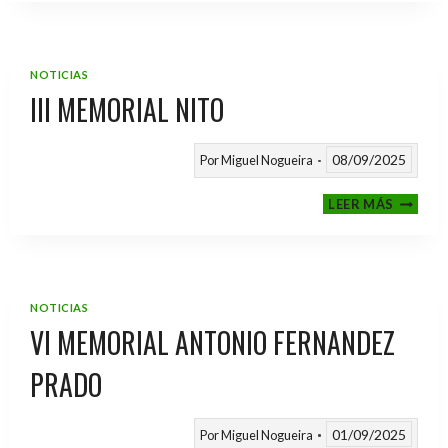
2025
/
2026
NOTICIAS
III MEMORIAL NITO
08/09/2025
Por
Miguel Nogueira
III
LEER MÁS
MEMOR
NITO
NOTICIAS
VI MEMORIAL ANTONIO FERNANDEZ
PRADO
01/09/2025
Por
Miguel Nogueira