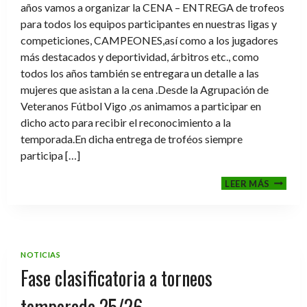
años vamos a organizar la CENA – ENTREGA de trofeos
para todos los equipos participantes en nuestras ligas y
competiciones, CAMPEONES,así como a los jugadores
más destacados y deportividad, árbitros etc., como
todos los años también se entregara un detalle a las
mujeres que asistan a la cena .Desde la Agrupación de
Veteranos Fútbol Vigo ,os animamos a participar en
dicho acto para recibir el reconocimiento a la
temporada.En dicha entrega de troféos siempre
participa […]
CENA-
LEER MÁS
ENTRE
DE
TROFE
TEMPO
2025-
NOTICIAS
2026
Fase clasificatoria a torneos
temporada 25/26