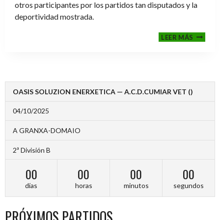
otros participantes por los partidos tan disputados y la
deportividad mostrada.
FINALE
LEER MÁS
2024-
2025
OASIS SOLUZION ENERXETICA — A.C.D.CUMIAR VET ()
04/10/2025
A GRANXA-DOMAIO
2ª División B
00
00
00
00
días
horas
minutos
segundos
PRÓXIMOS PARTIDOS