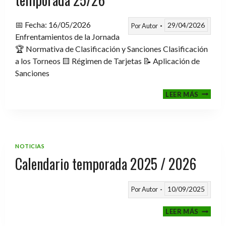
📅 Fecha: 16/05/2026
29/04/2026
Por
Autor
Enfrentamientos de la Jornada
🏆 Normativa de Clasificación y Sanciones Clasificación
a los Torneos 🟨 Régimen de Tarjetas 📝 Aplicación de
Sanciones
FASE
LEER MÁS
CLASIF
A
TORNE
TEMPO
25/26
NOTICIAS
Calendario temporada 2025 / 2026
10/09/2025
Por
Autor
CALEND
LEER MÁS
TEMPO