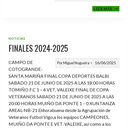
VI
LEER MÁS
MEMOR
ANTON
FERNA
PRADO
NOTICIAS
FINALES 2024-2025
CAMPO DE
16/06/2025
Por
Miguel Nogueira
COTOGRANDE-
SANTA MARIÑA FINAL COPA DEPORTES BALBI
SABADO 21 DE JUNIO DE 2025 A LAS 18:00 HORAS
TOMIÑO F.C 1 – 4 VET. VALEIXE FINAL DE COPA
VETERANOS SABADO 21 DE JUNIO DE 2025 A LAS
20:00 HORAS MUIÑO DA PONTE 1 – 0 XUNTANZA
AREAL-NB-21 Enhorabuena desde la Agrupación de
Veteranos Futbol Vigo,a los equipos CAMPEONES,
MUIÑO DA PONTE E VET. VALEIXE, así como a los