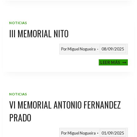
2025
/
2026
NOTICIAS
III MEMORIAL NITO
08/09/2025
Por
Miguel Nogueira
III
LEER MÁS
MEMOR
NITO
NOTICIAS
VI MEMORIAL ANTONIO FERNANDEZ
PRADO
01/09/2025
Por
Miguel Nogueira