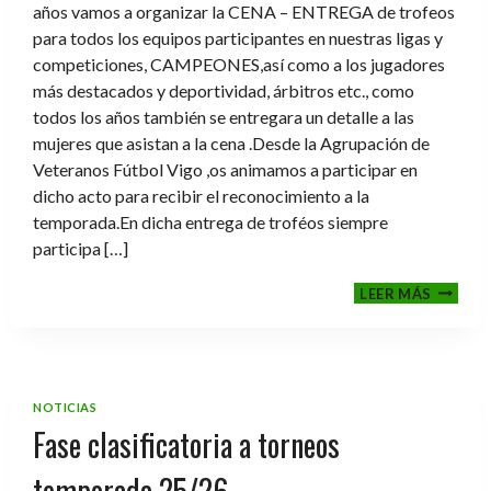
años vamos a organizar la CENA – ENTREGA de trofeos
para todos los equipos participantes en nuestras ligas y
competiciones, CAMPEONES,así como a los jugadores
más destacados y deportividad, árbitros etc., como
todos los años también se entregara un detalle a las
mujeres que asistan a la cena .Desde la Agrupación de
Veteranos Fútbol Vigo ,os animamos a participar en
dicho acto para recibir el reconocimiento a la
temporada.En dicha entrega de troféos siempre
participa […]
CENA-
LEER MÁS
ENTRE
DE
TROFE
TEMPO
2025-
NOTICIAS
2026
Fase clasificatoria a torneos
temporada 25/26