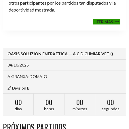
otros participantes por los partidos tan disputados y la
deportividad mostrada.
FINALE
LEER MÁS
2024-
2025
OASIS SOLUZION ENERXETICA — A.C.D.CUMIAR VET ()
04/10/2025
A GRANXA-DOMAIO
2ª División B
00
00
00
00
días
horas
minutos
segundos
PRÓXIMOS PARTIDOS