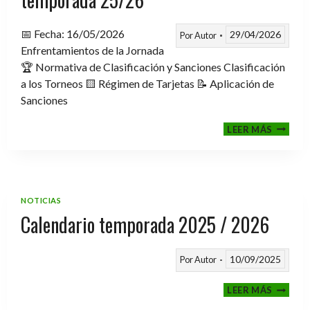
📅 Fecha: 16/05/2026
29/04/2026
Por
Autor
Enfrentamientos de la Jornada
🏆 Normativa de Clasificación y Sanciones Clasificación
a los Torneos 🟨 Régimen de Tarjetas 📝 Aplicación de
Sanciones
FASE
LEER MÁS
CLASIF
A
TORNE
TEMPO
25/26
NOTICIAS
Calendario temporada 2025 / 2026
10/09/2025
Por
Autor
CALEND
LEER MÁS
TEMPO