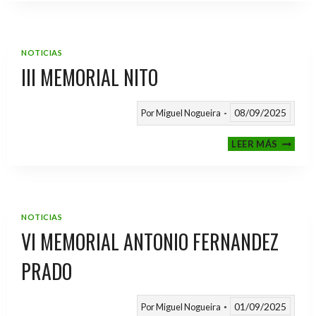
2025
/
2026
NOTICIAS
III MEMORIAL NITO
08/09/2025
Por
Miguel Nogueira
III
LEER MÁS
MEMOR
NITO
NOTICIAS
VI MEMORIAL ANTONIO FERNANDEZ
PRADO
01/09/2025
Por
Miguel Nogueira