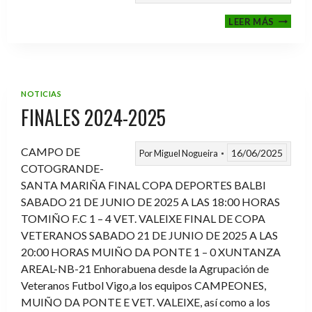
VI
LEER MÁS
MEMOR
ANTON
FERNA
PRADO
NOTICIAS
FINALES 2024-2025
CAMPO DE
16/06/2025
Por
Miguel Nogueira
COTOGRANDE-
SANTA MARIÑA FINAL COPA DEPORTES BALBI
SABADO 21 DE JUNIO DE 2025 A LAS 18:00 HORAS
TOMIÑO F.C 1 – 4 VET. VALEIXE FINAL DE COPA
VETERANOS SABADO 21 DE JUNIO DE 2025 A LAS
20:00 HORAS MUIÑO DA PONTE 1 – 0 XUNTANZA
AREAL-NB-21 Enhorabuena desde la Agrupación de
Veteranos Futbol Vigo,a los equipos CAMPEONES,
MUIÑO DA PONTE E VET. VALEIXE, así como a los