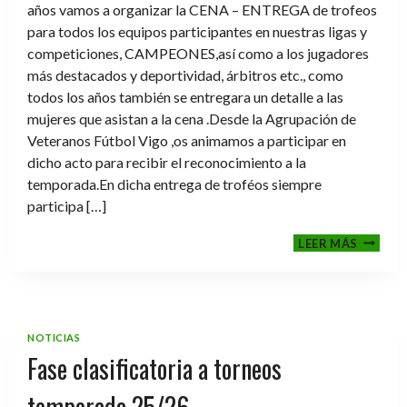
años vamos a organizar la CENA – ENTREGA de trofeos
para todos los equipos participantes en nuestras ligas y
competiciones, CAMPEONES,así como a los jugadores
más destacados y deportividad, árbitros etc., como
todos los años también se entregara un detalle a las
mujeres que asistan a la cena .Desde la Agrupación de
Veteranos Fútbol Vigo ,os animamos a participar en
dicho acto para recibir el reconocimiento a la
temporada.En dicha entrega de troféos siempre
participa […]
CENA-
LEER MÁS
ENTRE
DE
TROFE
TEMPO
2025-
NOTICIAS
2026
Fase clasificatoria a torneos
temporada 25/26