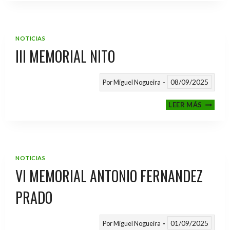
2025
/
2026
NOTICIAS
III MEMORIAL NITO
08/09/2025
Por
Miguel Nogueira
III
LEER MÁS
MEMOR
NITO
NOTICIAS
VI MEMORIAL ANTONIO FERNANDEZ
PRADO
01/09/2025
Por
Miguel Nogueira