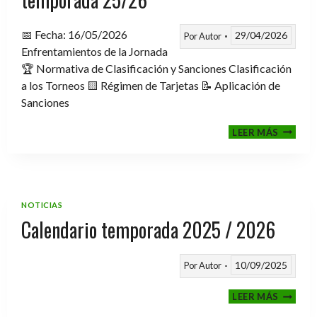
📅 Fecha: 16/05/2026
29/04/2026
Por
Autor
Enfrentamientos de la Jornada
🏆 Normativa de Clasificación y Sanciones Clasificación
a los Torneos 🟨 Régimen de Tarjetas 📝 Aplicación de
Sanciones
FASE
LEER MÁS
CLASIF
A
TORNE
TEMPO
25/26
NOTICIAS
Calendario temporada 2025 / 2026
10/09/2025
Por
Autor
CALEND
LEER MÁS
TEMPO