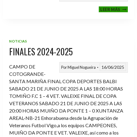
VI
LEER MÁS
MEMOR
ANTON
FERNA
PRADO
NOTICIAS
FINALES 2024-2025
CAMPO DE
16/06/2025
Por
Miguel Nogueira
COTOGRANDE-
SANTA MARIÑA FINAL COPA DEPORTES BALBI
SABADO 21 DE JUNIO DE 2025 A LAS 18:00 HORAS
TOMIÑO F.C 1 – 4 VET. VALEIXE FINAL DE COPA
VETERANOS SABADO 21 DE JUNIO DE 2025 A LAS
20:00 HORAS MUIÑO DA PONTE 1 – 0 XUNTANZA
AREAL-NB-21 Enhorabuena desde la Agrupación de
Veteranos Futbol Vigo,a los equipos CAMPEONES,
MUIÑO DA PONTE E VET. VALEIXE, así como a los