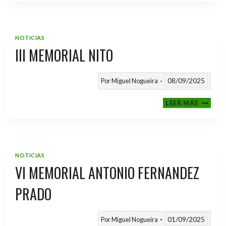
2025
/
2026
NOTICIAS
III MEMORIAL NITO
08/09/2025
Por
Miguel Nogueira
III
LEER MÁS
MEMOR
NITO
NOTICIAS
VI MEMORIAL ANTONIO FERNANDEZ
PRADO
01/09/2025
Por
Miguel Nogueira