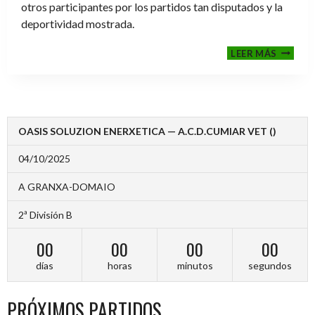
otros participantes por los partidos tan disputados y la
deportividad mostrada.
FINALE
LEER MÁS
2024-
2025
OASIS SOLUZION ENERXETICA — A.C.D.CUMIAR VET ()
04/10/2025
A GRANXA-DOMAIO
2ª División B
00
00
00
00
días
horas
minutos
segundos
PRÓXIMOS PARTIDOS