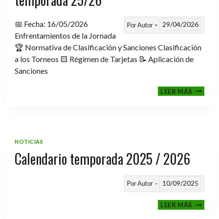
📅 Fecha: 16/05/2026
29/04/2026
Por
Autor
Enfrentamientos de la Jornada
🏆 Normativa de Clasificación y Sanciones Clasificación
a los Torneos 🟨 Régimen de Tarjetas 📝 Aplicación de
Sanciones
FASE
LEER MÁS
CLASIF
A
TORNE
TEMPO
25/26
NOTICIAS
Calendario temporada 2025 / 2026
10/09/2025
Por
Autor
CALEND
LEER MÁS
TEMPO