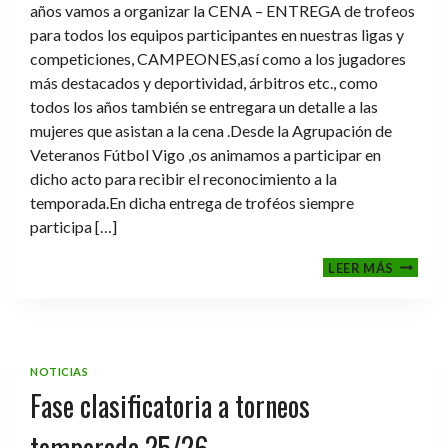
años vamos a organizar la CENA – ENTREGA de trofeos
para todos los equipos participantes en nuestras ligas y
competiciones, CAMPEONES,así como a los jugadores
más destacados y deportividad, árbitros etc., como
todos los años también se entregara un detalle a las
mujeres que asistan a la cena .Desde la Agrupación de
Veteranos Fútbol Vigo ,os animamos a participar en
dicho acto para recibir el reconocimiento a la
temporada.En dicha entrega de troféos siempre
participa […]
CENA-
LEER MÁS
ENTRE
DE
TROFE
TEMPO
2025-
NOTICIAS
2026
Fase clasificatoria a torneos
temporada 25/26