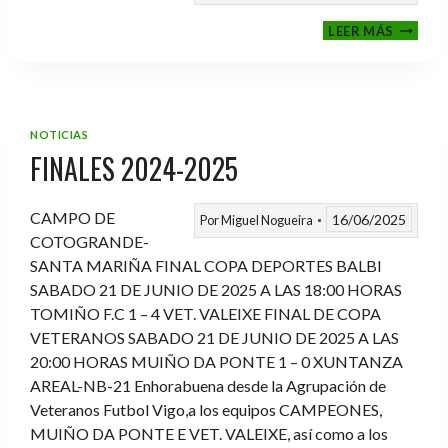
VI
LEER MÁS
MEMOR
ANTON
FERNA
PRADO
NOTICIAS
FINALES 2024-2025
CAMPO DE
16/06/2025
Por
Miguel Nogueira
COTOGRANDE-
SANTA MARIÑA FINAL COPA DEPORTES BALBI
SABADO 21 DE JUNIO DE 2025 A LAS 18:00 HORAS
TOMIÑO F.C 1 – 4 VET. VALEIXE FINAL DE COPA
VETERANOS SABADO 21 DE JUNIO DE 2025 A LAS
20:00 HORAS MUIÑO DA PONTE 1 – 0 XUNTANZA
AREAL-NB-21 Enhorabuena desde la Agrupación de
Veteranos Futbol Vigo,a los equipos CAMPEONES,
MUIÑO DA PONTE E VET. VALEIXE, así como a los