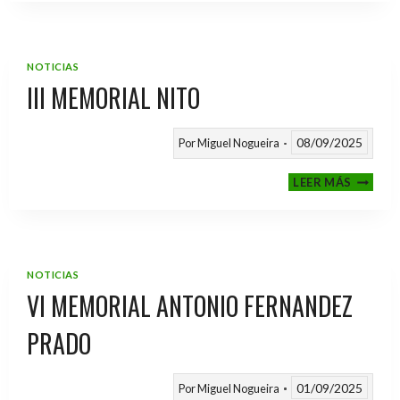
2025
/
2026
NOTICIAS
III MEMORIAL NITO
08/09/2025
Por
Miguel Nogueira
III
LEER MÁS
MEMOR
NITO
NOTICIAS
VI MEMORIAL ANTONIO FERNANDEZ
PRADO
01/09/2025
Por
Miguel Nogueira