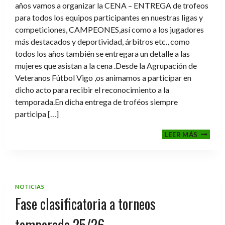
años vamos a organizar la CENA – ENTREGA de trofeos
para todos los equipos participantes en nuestras ligas y
competiciones, CAMPEONES,así como a los jugadores
más destacados y deportividad, árbitros etc., como
todos los años también se entregara un detalle a las
mujeres que asistan a la cena .Desde la Agrupación de
Veteranos Fútbol Vigo ,os animamos a participar en
dicho acto para recibir el reconocimiento a la
temporada.En dicha entrega de troféos siempre
participa […]
CENA-
LEER MÁS
ENTRE
DE
TROFE
TEMPO
2025-
NOTICIAS
2026
Fase clasificatoria a torneos
temporada 25/26