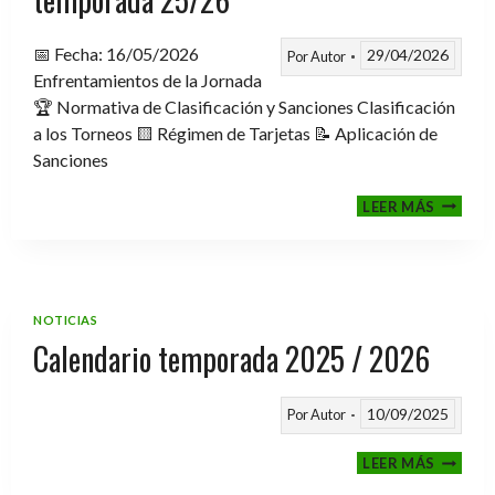
📅 Fecha: 16/05/2026
29/04/2026
Por
Autor
Enfrentamientos de la Jornada
🏆 Normativa de Clasificación y Sanciones Clasificación
a los Torneos 🟨 Régimen de Tarjetas 📝 Aplicación de
Sanciones
FASE
LEER MÁS
CLASIF
A
TORNE
TEMPO
25/26
NOTICIAS
Calendario temporada 2025 / 2026
10/09/2025
Por
Autor
CALEND
LEER MÁS
TEMPO