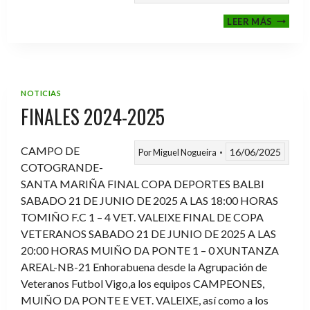
VI
LEER MÁS
MEMOR
ANTON
FERNA
PRADO
NOTICIAS
FINALES 2024-2025
CAMPO DE
16/06/2025
Por
Miguel Nogueira
COTOGRANDE-
SANTA MARIÑA FINAL COPA DEPORTES BALBI
SABADO 21 DE JUNIO DE 2025 A LAS 18:00 HORAS
TOMIÑO F.C 1 – 4 VET. VALEIXE FINAL DE COPA
VETERANOS SABADO 21 DE JUNIO DE 2025 A LAS
20:00 HORAS MUIÑO DA PONTE 1 – 0 XUNTANZA
AREAL-NB-21 Enhorabuena desde la Agrupación de
Veteranos Futbol Vigo,a los equipos CAMPEONES,
MUIÑO DA PONTE E VET. VALEIXE, así como a los