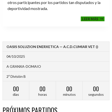
otros participantes por los partidos tan disputados y la
deportividad mostrada.
FINALE
LEER MÁS
2024-
2025
OASIS SOLUZION ENERXETICA — A.C.D.CUMIAR VET ()
04/10/2025
A GRANXA-DOMAIO
2ª División B
00
00
00
00
días
horas
minutos
segundos
PRÓXIMOS PARTIDOS