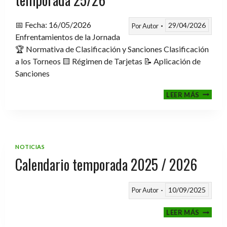
📅 Fecha: 16/05/2026
29/04/2026
Por
Autor
Enfrentamientos de la Jornada
🏆 Normativa de Clasificación y Sanciones Clasificación
a los Torneos 🟨 Régimen de Tarjetas 📝 Aplicación de
Sanciones
FASE
LEER MÁS
CLASIF
A
TORNE
TEMPO
25/26
NOTICIAS
Calendario temporada 2025 / 2026
10/09/2025
Por
Autor
CALEND
LEER MÁS
TEMPO