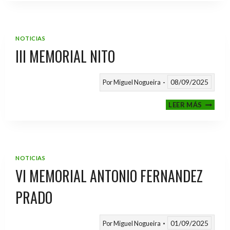
2025
/
2026
NOTICIAS
III MEMORIAL NITO
08/09/2025
Por
Miguel Nogueira
III
LEER MÁS
MEMOR
NITO
NOTICIAS
VI MEMORIAL ANTONIO FERNANDEZ
PRADO
01/09/2025
Por
Miguel Nogueira