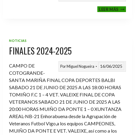
VI
LEER MÁS
MEMOR
ANTON
FERNA
PRADO
NOTICIAS
FINALES 2024-2025
CAMPO DE
16/06/2025
Por
Miguel Nogueira
COTOGRANDE-
SANTA MARIÑA FINAL COPA DEPORTES BALBI
SABADO 21 DE JUNIO DE 2025 A LAS 18:00 HORAS
TOMIÑO F.C 1 – 4 VET. VALEIXE FINAL DE COPA
VETERANOS SABADO 21 DE JUNIO DE 2025 A LAS
20:00 HORAS MUIÑO DA PONTE 1 – 0 XUNTANZA
AREAL-NB-21 Enhorabuena desde la Agrupación de
Veteranos Futbol Vigo,a los equipos CAMPEONES,
MUIÑO DA PONTE E VET. VALEIXE, así como a los