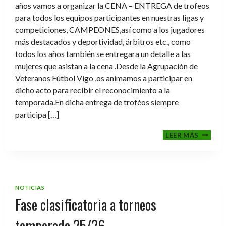
años vamos a organizar la CENA – ENTREGA de trofeos
para todos los equipos participantes en nuestras ligas y
competiciones, CAMPEONES,así como a los jugadores
más destacados y deportividad, árbitros etc., como
todos los años también se entregara un detalle a las
mujeres que asistan a la cena .Desde la Agrupación de
Veteranos Fútbol Vigo ,os animamos a participar en
dicho acto para recibir el reconocimiento a la
temporada.En dicha entrega de troféos siempre
participa […]
CENA-
LEER MÁS
ENTRE
DE
TROFE
TEMPO
2025-
NOTICIAS
2026
Fase clasificatoria a torneos
temporada 25/26