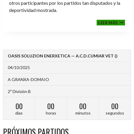
otros participantes por los partidos tan disputados y la
deportividad mostrada.
FINALE
LEER MÁS
2024-
2025
OASIS SOLUZION ENERXETICA — A.C.D.CUMIAR VET ()
04/10/2025
A GRANXA-DOMAIO
2ª División B
00
00
00
00
días
horas
minutos
segundos
PRÓXIMOS PARTIDOS