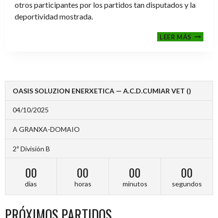
otros participantes por los partidos tan disputados y la
deportividad mostrada.
FINALE
LEER MÁS
2024-
2025
OASIS SOLUZION ENERXETICA — A.C.D.CUMIAR VET ()
04/10/2025
A GRANXA-DOMAIO
2ª División B
00
00
00
00
días
horas
minutos
segundos
PRÓXIMOS PARTIDOS