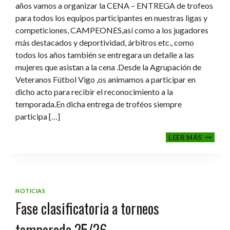
años vamos a organizar la CENA – ENTREGA de trofeos
para todos los equipos participantes en nuestras ligas y
competiciones, CAMPEONES,así como a los jugadores
más destacados y deportividad, árbitros etc., como
todos los años también se entregara un detalle a las
mujeres que asistan a la cena .Desde la Agrupación de
Veteranos Fútbol Vigo ,os animamos a participar en
dicho acto para recibir el reconocimiento a la
temporada.En dicha entrega de troféos siempre
participa […]
CENA-
LEER MÁS
ENTRE
DE
TROFE
TEMPO
2025-
NOTICIAS
2026
Fase clasificatoria a torneos
temporada 25/26