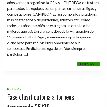
años vamos a organizar la CENA – ENTREGA de trofeos
para todos los equipos participantes en nuestras ligas y
competiciones, CAMPEONES,así como a los jugadores
más destacados y deportividad, árbitros etc., como
todos los años también se entregara un detalle a las
mujeres que asistan a la cena .Desde la Agrupación de
Veteranos Fútbol Vigo ,os animamos a participar en
dicho acto para recibir el reconocimiento a la
temporada.En dicha entrega de troféos siempre
participa […]
CENA-
LEER MÁS
ENTRE
DE
TROFE
TEMPO
2025-
NOTICIAS
2026
Fase clasificatoria a torneos
temporada 25/26