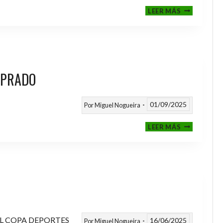
III
LEER MÁS
MEMORIAL
NITO
 PRADO
01/09/2025
Por
Miguel Nogueira
VI
LEER MÁS
MEMORIAL
ANTONIO
FERNANDEZ
PRADO
L COPA DEPORTES
16/06/2025
Por
Miguel Nogueira