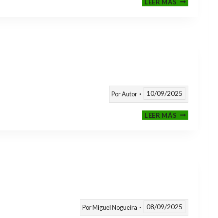
LEER MÁS
CLASIFICAT
A
TORNEOS
TEMPORAD
25/26
10/09/2025
Por
Autor
CALENDARI
LEER MÁS
TEMPORAD
2025
/
2026
08/09/2025
Por
Miguel Nogueira