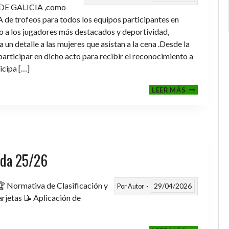
DE GALICIA ,como
de trofeos para todos los equipos participantes en
a los jugadores más destacados y deportividad,
un detalle a las mujeres que asistan a la cena .Desde la
rticipar en dicho acto para recibir el reconocimiento a
icipa […]
CENA-
LEER MÁS
ENTREGA
DE
TROFEOS
TEMPORAD
2025-
2026
rada 25/26
 Normativa de Clasificación y
29/04/2026
Por
Autor
rjetas 📝 Aplicación de
FASE