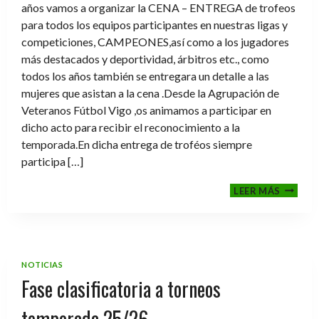
años vamos a organizar la CENA – ENTREGA de trofeos
para todos los equipos participantes en nuestras ligas y
competiciones, CAMPEONES,así como a los jugadores
más destacados y deportividad, árbitros etc., como
todos los años también se entregara un detalle a las
mujeres que asistan a la cena .Desde la Agrupación de
Veteranos Fútbol Vigo ,os animamos a participar en
dicho acto para recibir el reconocimiento a la
temporada.En dicha entrega de troféos siempre
participa […]
CENA-
LEER MÁS
ENTRE
DE
TROFE
TEMPO
2025-
NOTICIAS
2026
Fase clasificatoria a torneos
temporada 25/26