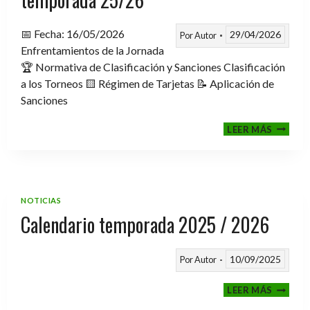
📅 Fecha: 16/05/2026
29/04/2026
Por
Autor
Enfrentamientos de la Jornada
🏆 Normativa de Clasificación y Sanciones Clasificación
a los Torneos 🟨 Régimen de Tarjetas 📝 Aplicación de
Sanciones
FASE
LEER MÁS
CLASIF
A
TORNE
TEMPO
25/26
NOTICIAS
Calendario temporada 2025 / 2026
10/09/2025
Por
Autor
CALEND
LEER MÁS
TEMPO