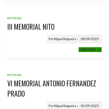
2025
/
2026
NOTICIAS
III MEMORIAL NITO
08/09/2025
Por
Miguel Nogueira
III
LEER MÁS
MEMOR
NITO
NOTICIAS
VI MEMORIAL ANTONIO FERNANDEZ
PRADO
01/09/2025
Por
Miguel Nogueira