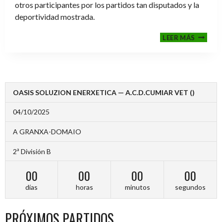
otros participantes por los partidos tan disputados y la
deportividad mostrada.
FINALE
LEER MÁS
2024-
2025
OASIS SOLUZION ENERXETICA — A.C.D.CUMIAR VET ()
04/10/2025
A GRANXA-DOMAIO
2ª División B
00
00
00
00
días
horas
minutos
segundos
PRÓXIMOS PARTIDOS