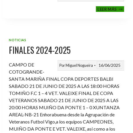
VI
LEER MÁS
MEMOR
ANTON
FERNA
PRADO
NOTICIAS
FINALES 2024-2025
CAMPO DE
16/06/2025
Por
Miguel Nogueira
COTOGRANDE-
SANTA MARIÑA FINAL COPA DEPORTES BALBI
SABADO 21 DE JUNIO DE 2025 A LAS 18:00 HORAS
TOMIÑO F.C 1 – 4 VET. VALEIXE FINAL DE COPA
VETERANOS SABADO 21 DE JUNIO DE 2025 A LAS
20:00 HORAS MUIÑO DA PONTE 1 – 0 XUNTANZA
AREAL-NB-21 Enhorabuena desde la Agrupación de
Veteranos Futbol Vigo,a los equipos CAMPEONES,
MUIÑO DA PONTE E VET. VALEIXE, así como a los