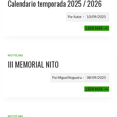
Calendario temporada 2025 / 2026
10/09/2025
Por
Autor
CALEND
LEER MÁS
TEMPO
2025
/
2026
NOTICIAS
III MEMORIAL NITO
08/09/2025
Por
Miguel Nogueira
III
LEER MÁS
MEMOR
NITO
NOTICIAS