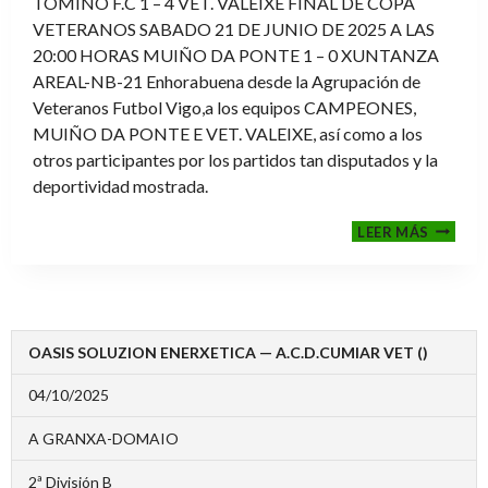
TOMIÑO F.C 1 – 4 VET. VALEIXE FINAL DE COPA
VETERANOS SABADO 21 DE JUNIO DE 2025 A LAS
20:00 HORAS MUIÑO DA PONTE 1 – 0 XUNTANZA
AREAL-NB-21 Enhorabuena desde la Agrupación de
Veteranos Futbol Vigo,a los equipos CAMPEONES,
MUIÑO DA PONTE E VET. VALEIXE, así como a los
otros participantes por los partidos tan disputados y la
deportividad mostrada.
FINALE
LEER MÁS
2024-
2025
OASIS SOLUZION ENERXETICA — A.C.D.CUMIAR VET ()
04/10/2025
A GRANXA-DOMAIO
2ª División B