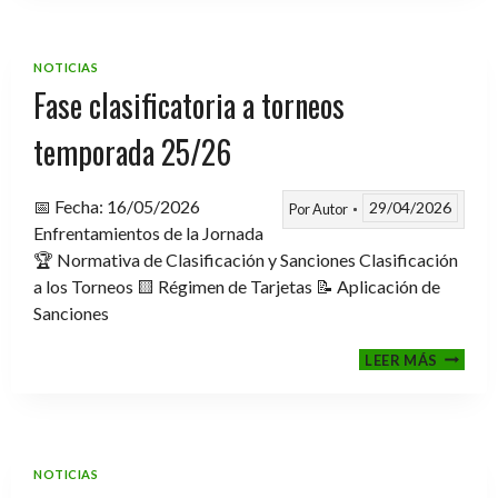
TROFE
TEMPO
2025-
NOTICIAS
2026
Fase clasificatoria a torneos
temporada 25/26
📅 Fecha: 16/05/2026
29/04/2026
Por
Autor
Enfrentamientos de la Jornada
🏆 Normativa de Clasificación y Sanciones Clasificación
a los Torneos 🟨 Régimen de Tarjetas 📝 Aplicación de
Sanciones
FASE
LEER MÁS
CLASIF
A
TORNE
TEMPO
25/26
NOTICIAS