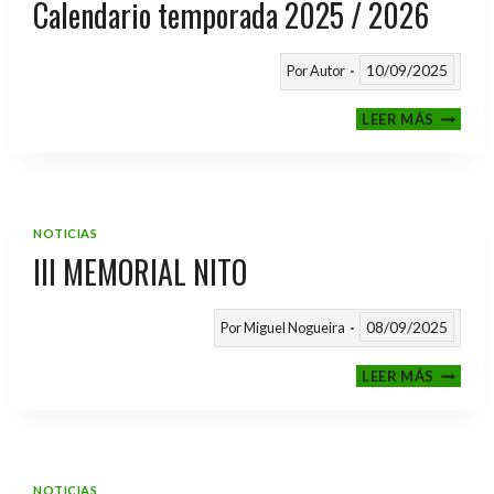
Calendario temporada 2025 / 2026
10/09/2025
Por
Autor
CALEND
LEER MÁS
TEMPO
2025
/
2026
NOTICIAS
III MEMORIAL NITO
08/09/2025
Por
Miguel Nogueira
III
LEER MÁS
MEMOR
NITO
NOTICIAS