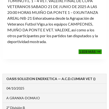
TOMIÑO F.C 1 – 4 VET. VALEIXE FINAL DE COPA
VETERANOS SABADO 21 DE JUNIO DE 2025 A LAS
20:00 HORAS MUIÑO DA PONTE 1 – 0 XUNTANZA
AREAL-NB-21 Enhorabuena desde la Agrupación de
Veteranos Futbol Vigo,a los equipos CAMPEONES,
MUIÑO DA PONTE E VET. VALEIXE, así como a los
otros participantes por los partidos tan disputados y la
deportividad mostrada.
FINALE
LEER MÁS
2024-
2025
OASIS SOLUZION ENERXETICA — A.C.D.CUMIAR VET ()
04/10/2025
A GRANXA-DOMAIO
2ª División B