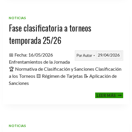
TROFE
TEMPO
2025-
NOTICIAS
2026
Fase clasificatoria a torneos
temporada 25/26
📅 Fecha: 16/05/2026
29/04/2026
Por
Autor
Enfrentamientos de la Jornada
🏆 Normativa de Clasificación y Sanciones Clasificación
a los Torneos 🟨 Régimen de Tarjetas 📝 Aplicación de
Sanciones
FASE
LEER MÁS
CLASIF
A
TORNE
TEMPO
25/26
NOTICIAS